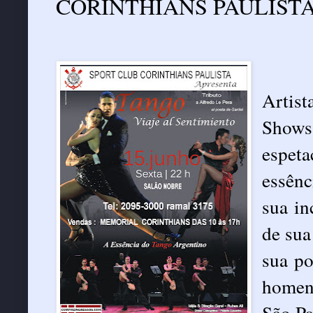
CORINTHIANS PAULISTA 
Artist
Shows
espeta
essênc
sua in
de sua
sua po
homen
São P