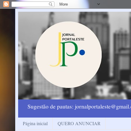
Sugestão de pautas: jornalportaleste@gmai
Página inicial
QUERO ANUNCIAR