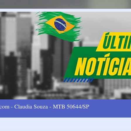
l.com - Claudia Souza - MTB 50644/SP