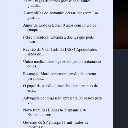
13 mil vagas de cursos profissionalizantes
gratuit...
A armadilha do acúmulo: deixar itens sem uso
guard...
Anjos da Leste celebra 10 anos com início da
campa...
Febre maculosa: entenda a doença que pode
levar a ...
Revisão da Vida Toda do INSS! Aposentados
ainda de...
Único medicamento aprovado para o tratamento
do câ...
Rosangela Moro comemora cessão de terreno
para hos...
O papel da pensão alimentícia para animais de
esti...
Advogada de imigração apresenta 06 passos para
via...
Novo trem das Linhas 8-Diamante e 9-
Esmeralda entr...
Governo de SP entrega 11 mil títulos de
imóveis e ...