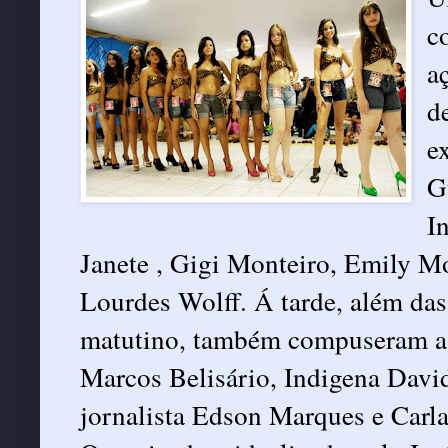
c
a
d
e
G
I
Janete , Gigi Monteiro, Emily Mo
Lourdes Wolff. Á tarde, além das
matutino, também compuseram a 
Marcos Belisário, Indigena David
jornalista Edson Marques e Carla