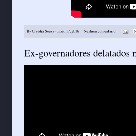
By
Claudia Souza
-
maio 17, 2016
Nenhum comentário:
Ex-governadores delatados n