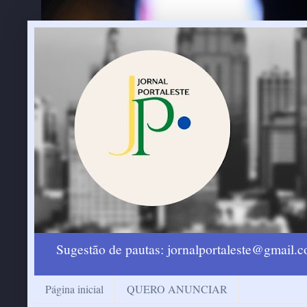
Sugestão de pautas: jornalportaleste@gmail
Página inicial
QUERO ANUNCIAR