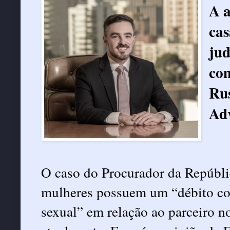
A a
cas
jud
com
Ru
Ad
O caso do Procurador da Repúbli
mulheres possuem um “débito con
sexual” em relação ao parceiro 