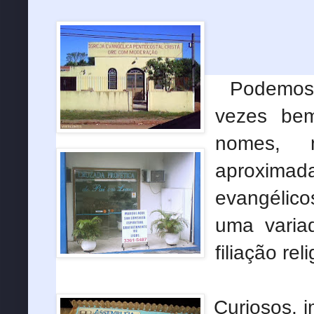
Podemos 
vezes bem
nomes,
aproxim
evangélic
uma varia
filiação rel
Curiosos, i