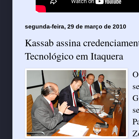
segunda-feira, 29 de março de 2010
Kassab assina credenciament
Tecnológico em Itaquera
O
s
G
s
P
Z