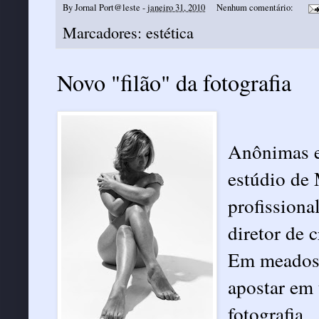
By
Jornal Port@leste
-
janeiro 31, 2010
Nenhum comentário:
Marcadores:
estética
Novo "filão" da fotografia
Anônimas e
estúdio de
profissiona
diretor de 
Em meados 
apostar em
fotografia.