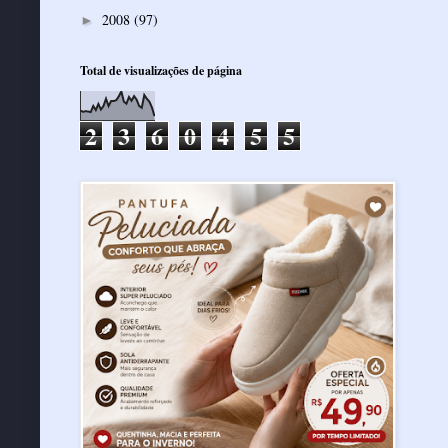
2008
(97)
►
Total de visualizações de página
2
3
6
0
4
5
5