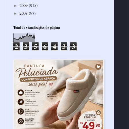
2009
(915)
►
2008
(97)
►
Total de visualizações de página
2
3
5
6
4
3
3