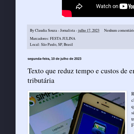
By
Claudia Souza - Jornalista
-
julho 17, 2023
Nenhum comentári
Marcadores:
FESTA JULINA
Local:
São Paulo, SP, Brasil
segunda-feira, 10 de julho de 2023
Texto que reduz tempo e custos de e
tributária
R
c
q
s
t
F