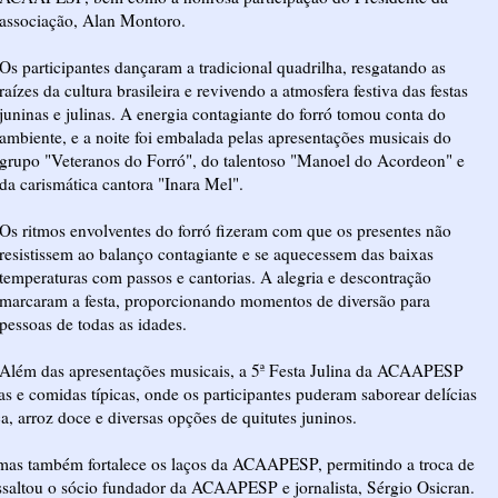
associação, Alan Montoro.
Os participantes dançaram a tradicional quadrilha, resgatando as
raízes da cultura brasileira e revivendo a atmosfera festiva das festas
juninas e julinas. A energia contagiante do forró tomou conta do
ambiente, e a noite foi embalada pelas apresentações musicais do
grupo "Veteranos do Forró", do talentoso "Manoel do Acordeon" e
da carismática cantora "Inara Mel".
Os ritmos envolventes do forró fizeram com que os presentes não
resistissem ao balanço contagiante e se aquecessem das baixas
temperaturas com passos e cantorias. A alegria e descontração
marcaram a festa, proporcionando momentos de diversão para
pessoas de todas as idades.
Além das apresentações musicais, a 5ª Festa Julina da ACAAPESP
s e comidas típicas, onde os participantes puderam saborear delícias
a, arroz doce e diversas opções de quitutes juninos.
as, mas também fortalece os laços da ACAAPESP, permitindo a troca de
 Ressaltou o sócio fundador da ACAAPESP e jornalista, Sérgio Osicran.