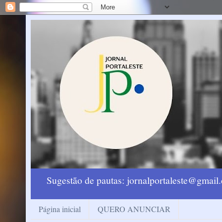
Sugestão de pautas: jornalportaleste@gmai
Página inicial
QUERO ANUNCIAR