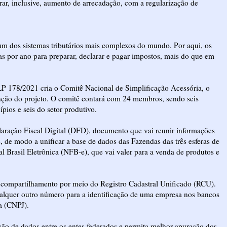
erar, inclusive, aumento de arrecadação, com a regularização de
um dos sistemas tributários mais complexos do mundo. Por aqui, os
as por ano para preparar, declarar e pagar impostos, mais do que em
LP 178/2021 cria o Comitê Nacional de Simplificação Acessória, o
nção do projeto. O comitê contará com 24 membros, sendo seis
ípios e seis do setor produtivo.
aração Fiscal Digital (DFD), documento que vai reunir informações
ais, de modo a unificar a base de dados das Fazendas das três esferas de
 Brasil Eletrônica (NFB-e), que vai valer para a venda de produtos e
 o compartilhamento por meio do Registro Cadastral Unificado (RCU).
ualquer outro número para a identificação de uma empresa nos bancos
a (CNPJ).
ção de dados entre os entes federados e permita melhor apuração dos