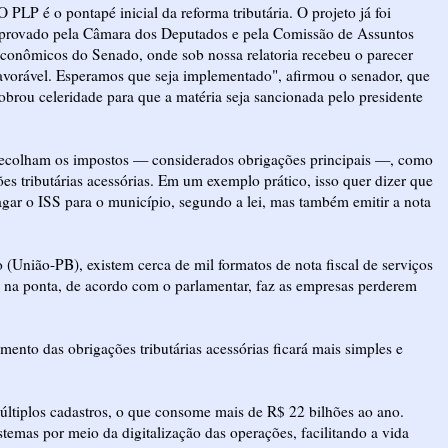
O PLP é o pontapé inicial da reforma tributária. O projeto já foi
provado pela Câmara dos Deputados e pela Comissão de Assuntos
conômicos do Senado, onde sob nossa relatoria recebeu o parecer
avorável. Esperamos que seja implementado", afirmou o senador, que
obrou celeridade para que a matéria seja sancionada pelo presidente
ó recolham os impostos — considerados obrigações principais —, como
es tributárias acessórias. Em um exemplo prático, isso quer dizer que
agar o ISS para o município, segundo a lei, mas também emitir a nota
União-PB), existem cerca de mil formatos de nota fiscal de serviços
e na ponta, de acordo com o parlamentar, faz as empresas perderem
mento das obrigações tributárias acessórias ficará mais simples e
múltiplos cadastros, o que consome mais de R$ 22 bilhões ao ano.
temas por meio da digitalização das operações, facilitando a vida