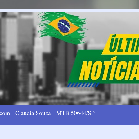
l.com - Claudia Souza - MTB 50644/SP