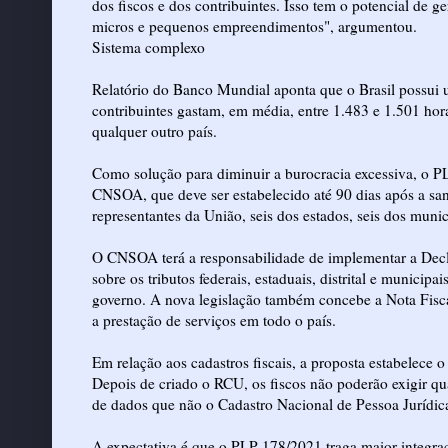
dos fiscos e dos contribuintes. Isso tem o potencial de g
micros e pequenos empreendimentos", argumentou.
Sistema complexo
Relatório do Banco Mundial aponta que o Brasil possui 
contribuintes gastam, em média, entre 1.483 e 1.501 hor
qualquer outro país.
Como solução para diminuir a burocracia excessiva, o P
CNSOA, que deve ser estabelecido até 90 dias após a sa
representantes da União, seis dos estados, seis dos munic
O CNSOA terá a responsabilidade de implementar a Decl
sobre os tributos federais, estaduais, distrital e municip
governo. A nova legislação também concebe a Nota Fiscal
a prestação de serviços em todo o país.
Em relação aos cadastros fiscais, a proposta estabelece
Depois de criado o RCU, os fiscos não poderão exigir q
de dados que não o Cadastro Nacional de Pessoa Jurídic
A expectativa é que o PLP 178/2021 traga maior integra