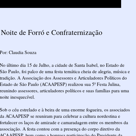
Noite de Forró e Confraternização
Por: Claudia Souza
No último dia 15 de Julho, a cidade de Santa Isabel, no Estado de
São Paulo, foi palco de uma festa temática cheia de alegria, música e
tradição. A Associação dos Assessores e Articuladores Políticos do
Estado de São Paulo (ACAAPESP) realizou sua 5ª Festa Julina,
reunindo assessores, articuladores políticos e suas famílias para uma
noite inesquecível.
Sob o céu estrelado e à beira de uma enorme fogueira, os associados
da ACAAPESP se reuniram para celebrar a cultura nordestina e
fortalecer os laços de amizade e camaradagem entre os membros da
associação. A festa contou com a presença do corpo diretivo da
ACAAPESP, bem como a honrosa participação do Presidente da