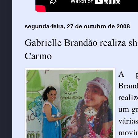
segunda-feira, 27 de outubro de 2008
Gabrielle Brandão realiza s
Carmo
A pe
Bran
reali
um gr
vári
movim