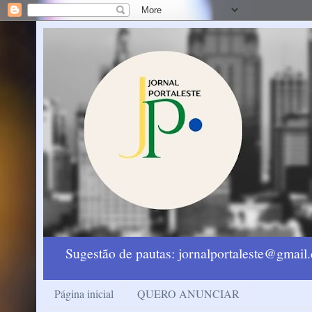
Sugestão de pautas: jornalportaleste@gmai
Página inicial
QUERO ANUNCIAR