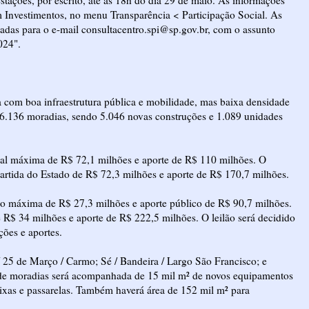
em Investimentos, no menu Transparência < Participação Social. As
adas para o e-mail
consultacentro.spi@sp.gov.br
, com o assunto
024".
ta com boa infraestrutura pública e mobilidade, mas baixa densidade
e 6.136 moradias, sendo 5.046 novas construções e 1.089 unidades
nual máxima de R$ 72,1 milhões e aporte de R$ 110 milhões. O
artida do Estado de R$ 72,3 milhões e aporte de R$ 170,7 milhões.
ção máxima de R$ 27,3 milhões e aporte público de R$ 90,7 milhões.
e R$ 34 milhões e aporte de R$ 222,5 milhões. O leilão será decidido
ções e aportes.
/ 25 de Março / Carmo; Sé / Bandeira / Largo São Francisco; e
 de moradias será acompanhada de 15 mil m² de novos equipamentos
aixas e passarelas. Também haverá área de 152 mil m² para