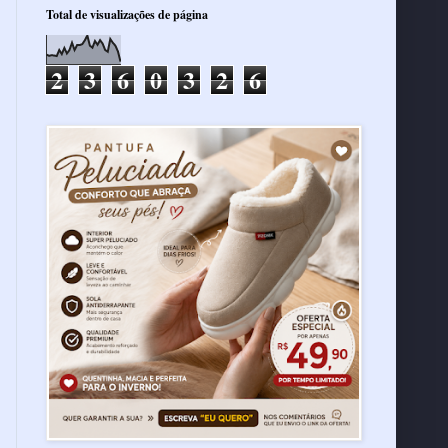
Total de visualizações de página
2
3
6
0
3
2
6