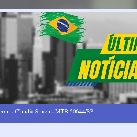
l.com - Claudia Souza - MTB 50644/SP