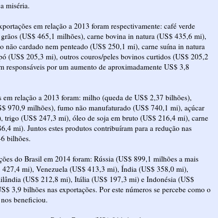
a miséria.
portações em relação a 2013 foram respectivamente: café verde
grãos (US$ 465,1 milhões), carne bovina in natura (US$ 435,6 mi),
o não cardado nem penteado (US$ 250,1 mi), carne suína in natura
 pó (US$ 205,3 mi), outros couros/peles bovinos curtidos (US$ 205,2
ram responsáveis por um aumento de aproximadamente US$ 3,8
s em relação a 2013 foram: milho (queda de US$ 2,37 bilhões),
(US$ 970,9 milhões), fumo não manufaturado (US$ 740,1 mi), açúcar
, trigo (US$ 247,3 mi), óleo de soja em bruto (US$ 216,4 mi), carne
6,4 mi). Juntos estes produtos contribuíram para a redução nas
6 bilhões.
ações do Brasil em 2014 foram: Rússia (US$ 899,1 milhões a mais
427,4 mi), Venezuela (US$ 413,3 mi), Índia (US$ 358,0 mi),
lândia (US$ 212,8 mi), Itália (US$ 197,3 mi) e Indonésia (US$
US$ 3,9 bilhões nas exportações. Por este números se percebe como o
nos beneficiou.