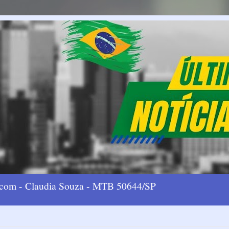
l.com - Claudia Souza - MTB 50644/SP