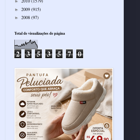
2010
(1579)
►
2009
(915)
►
2008
(97)
►
Total de visualizações de página
2
3
5
3
5
7
0