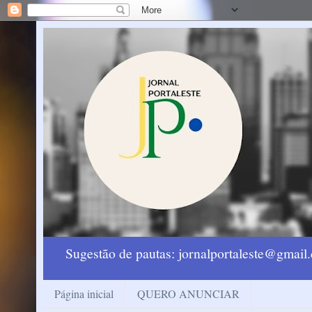
Sugestão de pautas: jornalportaleste@gmai
Página inicial
QUERO ANUNCIAR