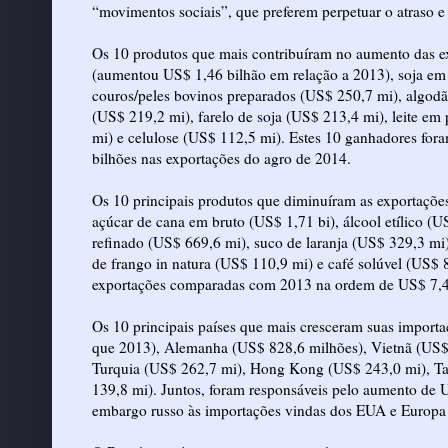
“movimentos sociais”, que preferem perpetuar o atraso e 
Os 10 produtos que mais contribuíram no aumento das ex
(aumentou US$ 1,46 bilhão em relação a 2013), soja em 
couros/peles bovinos preparados (US$ 250,7 mi), algodã
(US$ 219,2 mi), farelo de soja (US$ 213,4 mi), leite em
mi) e celulose (US$ 112,5 mi). Estes 10 ganhadores fo
bilhões nas exportações do agro de 2014.
Os 10 principais produtos que diminuíram as exportaçõe
açúcar de cana em bruto (US$ 1,71 bi), álcool etílico 
refinado (US$ 669,6 mi), suco de laranja (US$ 329,3 mi)
de frango in natura (US$ 110,9 mi) e café solúvel (US$ 8
exportações comparadas com 2013 na ordem de US$ 7,4
Os 10 principais países que mais cresceram suas import
que 2013), Alemanha (US$ 828,6 milhões), Vietnã (US$ 
Turquia (US$ 262,7 mi), Hong Kong (US$ 243,0 mi), Tai
139,8 mi). Juntos, foram responsáveis pelo aumento de 
embargo russo às importações vindas dos EUA e Europa 