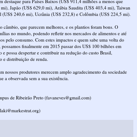
m destaque para Países Baixos (US$ 911,4 milhões a menos que
 mi), Japão (US$ 629,0 mi), Arábia Saudita (US$ 403,4 mi), Taiwan
l (US$ 240,6 mi), Ucrânia (US$ 232,8) e Colômbia (US$ 224,5 mi).
o câmbio, que parecem melhores, e os plantios foram bons. O
ílias no mundo, podendo refletir nos mercados de alimentos e até
dos pelo consumo. Com estes impactos e quem sabe uma volta do
ro, possamos finalmente em 2015 passar dos US$ 100 bilhões em
 possa despertar e contribuir na redução do custo Brasil,
 e distribuição de renda.
sim nossos produtores merecem amplo agradecimento da sociedade
ue a observada sem a sua existência.
pus de Ribeirão Preto (
favaneves@gmail.com
)
alaki@markestrat.org
)