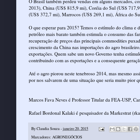
O Brasil também perdeu vendas em alguns mercados, co
2013), China (US$ 815,9 mi), Coréia do Sul (US$ 717,9
(US$ 372,7 mi), Marrocos (US$ 269,1 mi), África do Su
O que esperar para 2015? Temos o estímulo do clima e d
petróleo mais barato também estimula o consumo das fam
recuperação de preços das principais commodities puxa
crescimento da China nas importações do agro brasilei
exportações. Quem sabe um novo Governo tenha estímulo e
contribuindo com as exportações e a consequente geração
Até o agro piorou neste tenebroso 2014, mas mesmo as
por nos salvarem de uma situação que seria muito pior q
Marcos Fava Neves é Professor Titular da FEA-USP, Cam
Rafael Bordonal Kalaki é pesquisador da Markestrat (
rk
By
Claudia Souza
-
janeiro 20, 2015
Marcadores:
AGRONEGÓCIOS