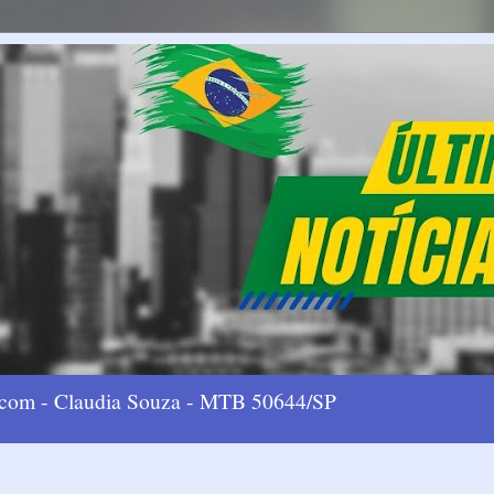
l.com - Claudia Souza - MTB 50644/SP