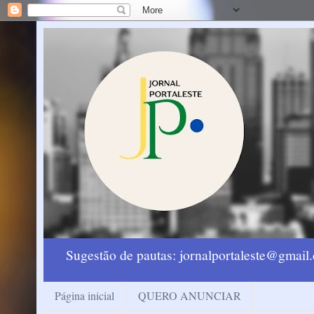
Sugestão de pautas: jornalportaleste@gmai
Página inicial
QUERO ANUNCIAR