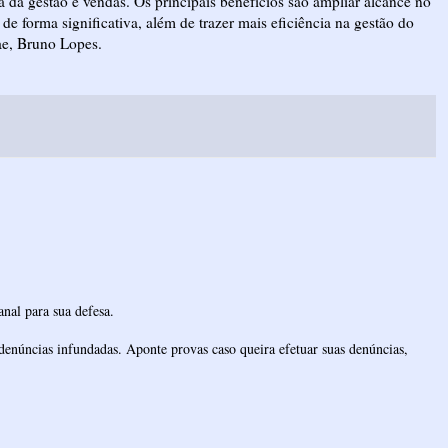
a da gestão e vendas. Os principais benefícios são ampliar alcance no
de forma significativa, além de trazer mais eficiência na gestão do
ae, Bruno Lopes.
nal para sua defesa.
denúncias infundadas. Aponte provas caso queira efetuar suas denúncias,