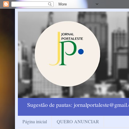
Sugestão de pautas: jornalportaleste@gmai
Página inicial
QUERO ANUNCIAR