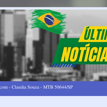
l.com - Claudia Souza - MTB 50644/SP