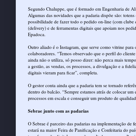
Segundo Chaluppe, que é formado em Engenharia de Ali
Algumas das novidades que a padaria dispõe são: toten
possibilidade de fazer todo o pedido on-line (com clube 
(delivery) e de ferramentas digitais que apoiam nos pe
Epadoca.
Outro aliado é o Instagram, que serve como vitrine para o
colaboradores. “Temos observado que o perfil do client
ainda não o utiliza, só posso dizer: não perca mais temp
a gestão, as vendas, os processos, a divulgação e a fidel
digitais vieram para ficar”, completa.
O gestor conta ainda que a padaria tem se tornado referê
dentro do balcão. “Sempre estamos atrás de colocar um 
processos em escala e conseguir um produto de qualidade
Sebrae junto com as padarias
O Sebrae é parceiro das padarias na implementação de fer
estará na maior Feira de Panificação e Confeitaria do pa