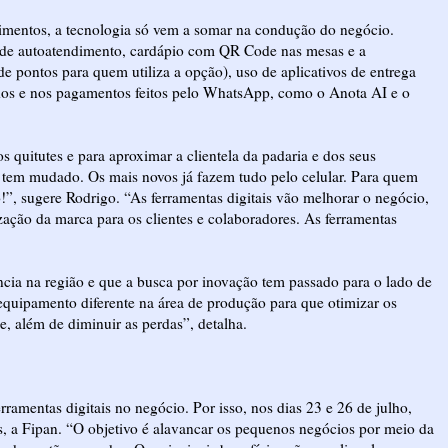
mentos, a tecnologia só vem a somar na condução do negócio.
s de autoatendimento, cardápio com QR Code nas mesas e a
de pontos para quem utiliza a opção), uso de aplicativos de entrega
didos e nos pagamentos feitos pelo WhatsApp, como o Anota AI e o
s quitutes e para aproximar a clientela da padaria e dos seus
e tem mudado. Os mais novos já fazem tudo pelo celular. Para quem
o!”, sugere Rodrigo. “As ferramentas digitais vão melhorar o negócio,
ização da marca para os clientes e colaboradores. As ferramentas
ncia na região e que a busca por inovação tem passado para o lado de
equipamento diferente na área de produção para que otimizar os
, além de diminuir as perdas”, detalha.
ramentas digitais no negócio. Por isso, nos dias 23 e 26 de julho,
ís, a Fipan. “O objetivo é alavancar os pequenos negócios por meio da