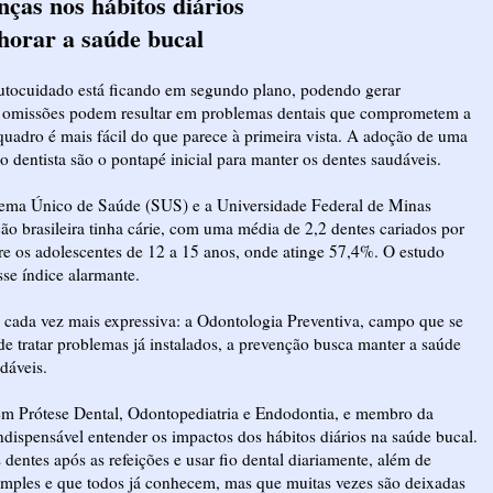
ças nos hábitos diários
orar a saúde bucal
autocuidado está ficando em segundo plano, podendo gerar
s omissões podem resultar em problemas dentais que comprometem a
quadro é mais fácil do que parece à primeira vista. A adoção de uma
o dentista são o pontapé inicial para manter os dentes saudáveis.
stema Único de Saúde (SUS) e a Universidade Federal de Minas
 brasileira tinha cárie, com uma média de 2,2 dentes cariados por
tre os adolescentes de 12 a 15 anos, onde atinge 57,4%. O estudo
sse índice alarmante.
cada vez mais expressiva: a Odontologia Preventiva, campo que se
e tratar problemas já instalados, a prevenção busca manter a saúde
dáveis.
a em Prótese Dental, Odontopediatria e Endodontia, e membro da
indispensável entender os impactos dos hábitos diários na saúde bucal.
entes após as refeições e usar fio dental diariamente, além de
 simples e que todos já conhecem, mas que muitas vezes são deixadas