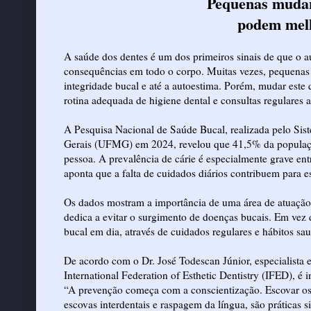
Pequenas mudan
podem melh
A saúde dos dentes é um dos primeiros sinais de que o 
consequências em todo o corpo. Muitas vezes, pequena
integridade bucal e até a autoestima. Porém, mudar este 
rotina adequada de higiene dental e consultas regulares a
A Pesquisa Nacional de Saúde Bucal, realizada pelo Si
Gerais (UFMG) em 2024, revelou que 41,5% da população
pessoa. A prevalência de cárie é especialmente grave en
aponta que a falta de cuidados diários contribuem para e
Os dados mostram a importância de uma área de atuação 
dedica a evitar o surgimento de doenças bucais. Em vez d
bucal em dia, através de cuidados regulares e hábitos sau
De acordo com o
Dr. José Todescan Júnior
, especialist
International Federation of Esthetic Dentistry (IFED), é 
“A prevenção começa com a conscientização. Escovar os d
escovas interdentais e raspagem da língua, são práticas