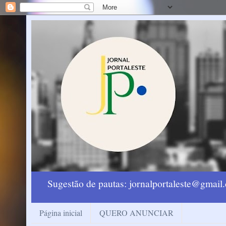
Sugestão de pautas: jornalportaleste@gmai
Página inicial
QUERO ANUNCIAR