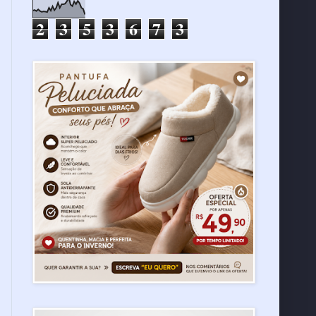
2
3
5
3
6
7
3