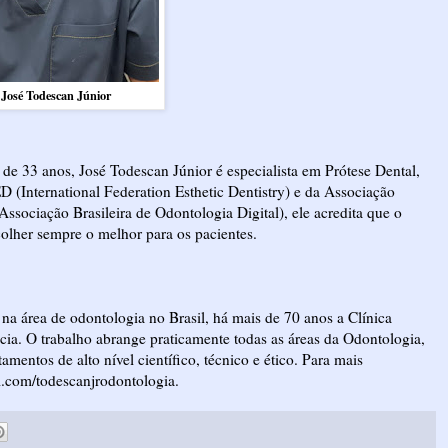
 José Todescan Júnior
e 33 anos, José Todescan Júnior é especialista em Prótese Dental,
(International Federation Esthetic Dentistry) e da Associação
sociação Brasileira de Odontologia Digital), ele acredita que o
colher sempre o melhor para os pacientes.
na área de odontologia no Brasil, há mais de 70 anos a Clínica
ia. O trabalho abrange praticamente todas as áreas da Odontologia,
tamentos de alto nível científico, técnico e ético. Para mais
m.com/todescanjrodontologia
.