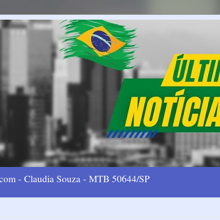
l.com - Claudia Souza - MTB 50644/SP