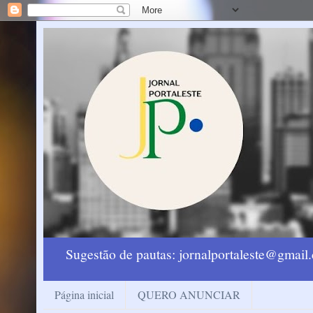
Sugestão de pautas: jornalportaleste@gmai
Página inicial
QUERO ANUNCIAR