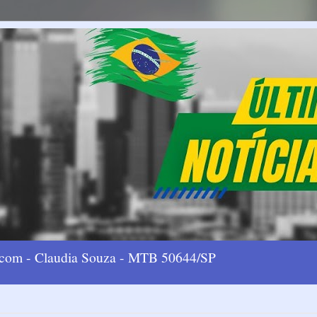
l.com - Claudia Souza - MTB 50644/SP