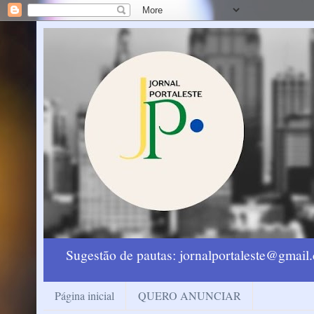
Sugestão de pautas: jornalportaleste@gmai
Página inicial
QUERO ANUNCIAR