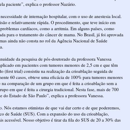
ela paciente”, explica o professor Nazário.
ecessidade de internação hospitalar, com o uso de anestesia local.
isão e relativamente rápida. O procedimento, que teve início em
er e problemas cardíacos, como a arritmia. Em alguns países, como
lizada para o tratamento do câncer de mama. No Brasil, já foi aprovada
, mas ainda não consta no rol da Agência Nacional de Saúde
a.
inuidade da pesquisa de pós-doutorado da professora Vanessa
aplicado em pacientes com tumores menores de 2,5 cm e que têm
o (first trial) consistiu na realização da crioablação seguida de
amente 60 casos, obteve uma eficácia de 100% para tumores menores
ste na comparação de um grupo em que é feita a crioablação sem a
po em que é feita a cirurgia tradicional. Nesta fase, mais de 700
de do Estado de São Paulo”, explica a professora Vanessa.
o. Nós estamos otimistas de que vai dar certo e de que poderemos,
co de Saúde (SUS). Com a expansão do uso da crioablação,
is acessível. Nosso objetivo é tirar da fila do SUS de 20 a 30% das