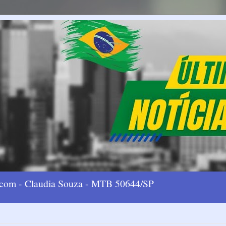
l.com - Claudia Souza - MTB 50644/SP