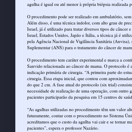
agulha é igual ou até menor à própria biópsia realizada p
O procedimento pode ser realizado em ambulatório, sem n
Além disso, é uma técnica indolor, com alto grau de prec
Israel, já é utilizado para tratar diversos tipos de cânc
Israel, Estados Unidos, Japão e Itália, a técnica já é uti
pela Agência Nacional de Vigilância Sanitária (Anvisa)
Suplementar (ANS) para o tratamento do câncer de mam
O procedimento tem caráter experimental e marca a cont
Sanvido relacionada ao câncer de mama. O protocolo é 
indicação primária de cirurgia. “A primeira parte do estud
cirurgia. Essa etapa inicial, que contou com aproximad
do que 2 cm. A fase atual do protocolo (six trial) consi
necessidade de realização de uma operação, com outro gru
pacientes participarão da pesquisa em 15 centros de saú
“As agulhas utilizadas no procedimento têm um valor alt
futuramente, contar com o procedimento no Sistema Úni
acreditamos que o custo da agulha vai cair e se tornar ma
pacientes”, espera o professor Nazário.