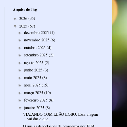
Arquivo do blog
2026
(35)
►
2025
(67)
▼
dezembro 2025
(1)
►
novembro 2025
(6)
►
outubro 2025
(4)
►
setembro 2025
(2)
►
agosto 2025
(2)
►
junho 2025
(3)
►
maio 2025
(8)
►
abril 2025
(15)
►
março 2025
(10)
►
fevereiro 2025
(8)
►
janeiro 2025
(8)
▼
VIAJANDO COM LEÃO LOBO: Essa viagem
vai dar o que...
O que as deportações de brasileiros nos EUA