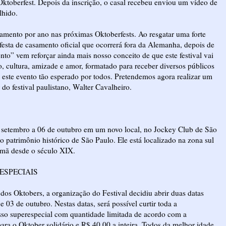
Oktoberfest. Depois da inscrição, o casal recebeu enviou um vídeo de
lhido.
samento por ano nas próximas Oktoberfests. Ao resgatar uma forte
a festa de casamento oficial que ocorrerá fora da Alemanha, depois de
to” vem reforçar ainda mais nosso conceito de que este festival vai
ão, cultura, amizade e amor, formatado para receber diversos públicos
m este evento tão esperado por todos. Pretendemos agora realizar um
do festival paulistano, Walter Cavalheiro.
e setembro a 06 de outubro em um novo local, no Jockey Club de São
 patrimônio histórico de São Paulo. Ele está localizado na zona sul
lemã desde o século XIX.
ESPECIAIS
os Oktobers, a organização do Festival decidiu abrir duas datas
e 03 de outubro. Nestas datas, será possível curtir toda a
esso superespecial com quantidade limitada de acordo com a
ara o Oktober solidário e R$ 40,00 a inteira. Todos da melhor idade