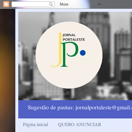
Sugestão de pautas: jornalportaleste@gmai
Página inicial
QUERO ANUNCIAR