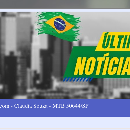
l.com - Claudia Souza - MTB 50644/SP