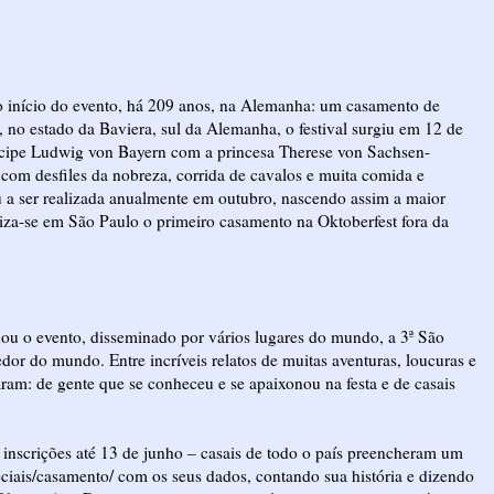
início do evento, há 209 anos, na Alemanha: um casamento de
no estado da Baviera, sul da Alemanha, o festival surgiu em 12 de
ipe Ludwig von Bayern com a princesa Therese von Sachsen-
 com desfiles da nobreza, corrida de cavalos e muita comida e
u a ser realizada anualmente em outubro, nascendo assim a maior
iza-se em São Paulo o primeiro casamento na Oktoberfest fora da
inou o evento, disseminado por vários lugares do mundo, a 3ª São
or do mundo. Entre incríveis relatos de muitas aventuras, loucuras e
ram: de gente que se conheceu e se apaixonou na festa e de casais
nscrições até 13 de junho – casais de todo o país preencheram um
eciais/casamento/ com os seus dados, contando sua história e dizendo