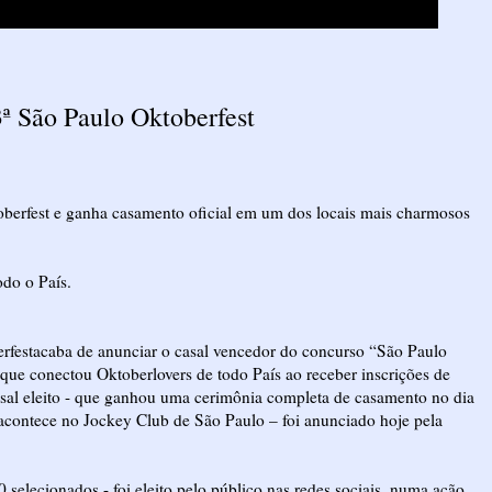
ª São Paulo Oktoberfest
berfest e ganha casamento oficial em um dos locais mais charmosos
odo o País.
rfestacaba de anunciar o casal vencedor do concurso “São Paulo
ue conectou Oktoberlovers de todo País ao receber inscrições de
asal eleito - que ganhou uma cerimônia completa de casamento no dia
 acontece no Jockey Club de São Paulo – foi anunciado hoje pela
0 selecionados - foi eleito pelo público nas redes sociais, numa ação