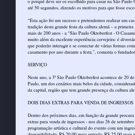
o porquê deve ser os escolhido para casar na São Paulo 
até 50 segundos, dizendo os motivos para que fosse esco
“Esta ação foi um sucesso e pretendemos realizar um ca
tradição desta grande festa da cultura alemã – a primeir
mais de 200 anos - a “São Paulo Oktoberfest - O Casamen
muito além da excelente experiência cervejeira: é divers
que poderão interagir e se conectar de várias formas co
casamento por ano durante a festa.”, comenta o fundador 
SERVIÇO
Neste ano, a 3ª São Paulo Oktoberfest acontece de 20 d
Paulo, um dos cenários mais belos da cidade, considerado
da capital, região que tem grande presença da cultura a
DOIS DIAS EXTRAS PARA VENDA DE INGRESSOS 
Dentro dos próximos dias, em função da grande procura d
extras para venda de ingressos - nos dias 26 de setembro 
programação artística e cultural do evento com um ingr
disponibilidade: R$ 20,00 meia entrada; RS 25,00 reais p