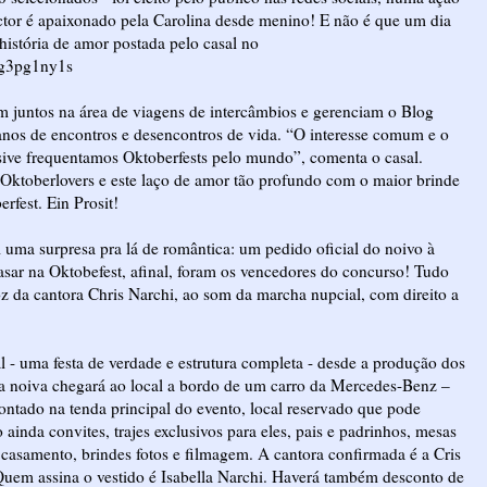
ictor é apaixonado pela Carolina desde menino! E não é que um dia
história de amor postada pelo casal no
ig3pg1ny1s
m juntos na área de viagens de intercâmbios e gerenciam o Blog
nos de encontros e desencontros de vida. “O interesse comum e o
usive frequentamos Oktoberfests pelo mundo”, comenta o casal.
 Oktoberlovers e este laço de amor tão profundo com o maior brinde
rfest. Ein Prosit!
ma surpresa pra lá de romântica: um pedido oficial do noivo à
asar na Oktobefest, afinal, foram os vencedores do concurso! Tudo
 da cantora Chris Narchi, ao som da marcha nupcial, com direito a
l - uma festa de verdade e estrutura completa - desde a produção dos
 a noiva chegará ao local a bordo de um carro da Mercedes-Benz –
ontado na tenda principal do evento, local reservado que pode
 ainda convites, trajes exclusivos para eles, pais e padrinhos, mesas
casamento, brindes fotos e filmagem. A cantora confirmada é a Cris
Quem assina o vestido é Isabella Narchi. Haverá também desconto de