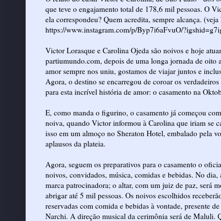
que teve o engajamento total de 178,6 mil pessoas. O V
ela correspondeu? Quem acredita, sempre alcança. (veja 
https://www.instagram.com/p/Byp7i6aFvuO/?igshid=g7
Victor Lorasque
e Carolina Ojeda são noivos e hoje atua
partiumundo.com, depois de uma longa jornada de oito a
amor sempre nos uniu, gostamos de viajar juntos e incl
Agora, o destino se encarregou de coroar os verdadeiros
para esta incrível história de amor: o casamento na Oktobe
E, como manda o figurino, o casamento já começou com u
noiva, quando Victor informou à Carolina que iriam se c
isso em um almoço no Sheraton Hotel, embalado pela voz
aplausos da plateia.
Agora, seguem os preparativos para o casamento o oficia
noivos, convidados, música, comidas e bebidas. No dia,
marca patrocinadora; o altar, com um juiz de paz, será m
abrigar até 5 mil pessoas. Os noivos escolhidos receberão
reservadas com comida e bebidas à vontade, presente de 
Narchi. A direção musical da cerimônia será de Maluli. 