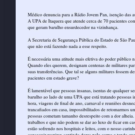
Médico denuncia para a Rádio Jovem Pan, isenção das auto
A UPA de Itaquera que atende cerca de 70 pacientes co
que geram barulho ensurdecedor na vizinhança.
A Secretaria de Segurança Pública do Estado de São Pau
que não está fazendo nada a esse respeito.
É necessária uma atitude mais efetiva do poder público
Quando eles querem, designam centenas de militares par
suas transferências. Que tal se alguns militares fossem
pacientes em estado grave?
É lamentável que pessoas insanas, isentas de qualquer 
barulho ao lado de uma UPA que está tratando pessoas i
hora, viagens de final de ano, carnaval e reuniões desne
trancafiados em casa, impossibilitados de retomarmos u
pessoas cometam tamanho desrespeito com a dor alheia. 
trabalhos e que não podem se dar ao luxo de ficar em cas
estão sofrendo nos hospitais e leitos, com o nosso carin
conseguir respirar, sentindo dores pelo corpo e tendo q