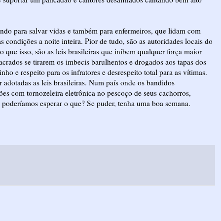
ando para salvar vidas e também para enfermeiros, que lidam com
s condições a noite inteira. Pior de tudo, são as autoridades locais do
do que isso, são as leis brasileiras que inibem qualquer força maior
sacrados se tirarem os imbecis barulhentos e drogados aos tapas dos
ho e respeito para os infratores e desrespeito total para as vítimas.
dotadas as leis brasileiras. Num país onde os bandidos
ões com tornozeleira eletrônica no pescoço de seus cachorros,
, poderíamos esperar o que? Se puder, tenha uma boa semana.