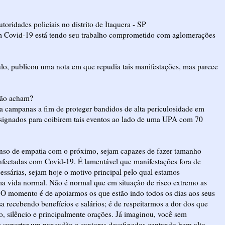
ridades policiais no distrito de Itaquera - SP
m Covid-19 está tendo seu trabalho comprometido com aglomerações
lo, publicou uma nota em que repudia tais manifestações, mas parece
 não acham?
a campanas a fim de proteger bandidos de alta periculosidade em
 designados para coibirem tais eventos ao lado de uma UPA com 70
senso de empatia com o próximo, sejam capazes de fazer tamanho
nfectadas com Covid-19. É lamentável que manifestações fora de
cessárias, sejam hoje o motivo principal pelo qual estamos
ma vida normal. Não é normal que em situação de risco extremo as
O momento é de apoiarmos os que estão indo todos os dias aos seus
a recebendo benefícios e salários; é de respeitarmos a dor dos que
ho, silêncio e principalmente orações. Já imaginou, você sem
ue suportar um pancadão e cantores desafinados cantando bem alto