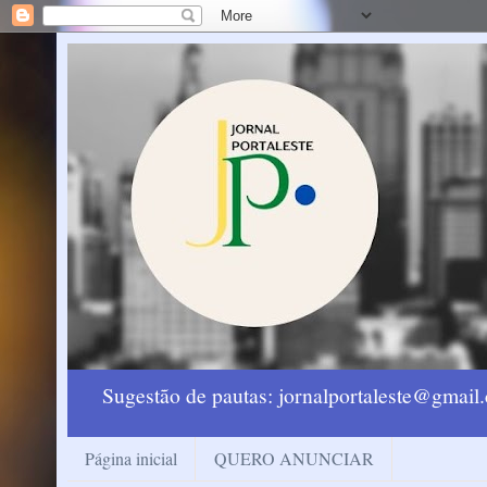
Sugestão de pautas: jornalportaleste@gmai
Página inicial
QUERO ANUNCIAR