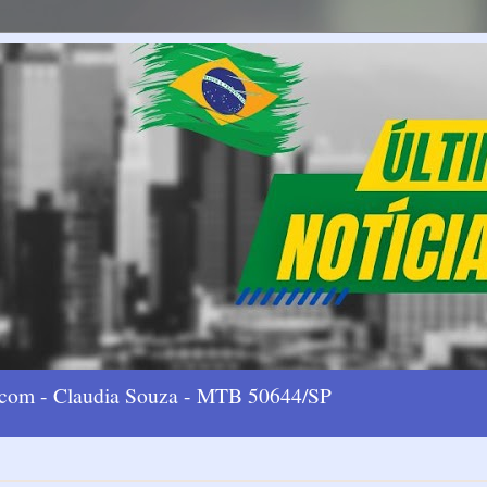
l.com - Claudia Souza - MTB 50644/SP