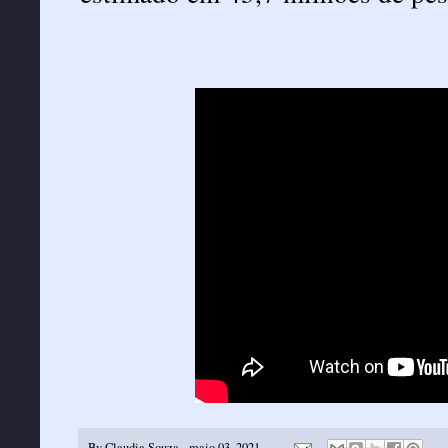
By
Claudia Souza
-
maio 03, 2021