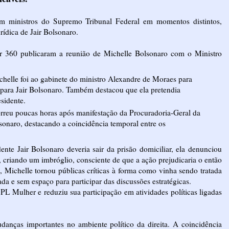
om ministros do Supremo Tribunal Federal em momentos distintos,
rídica de Jair Bolsonaro.
360 publicaram a reunião de Michelle Bolsonaro com o Ministro
helle foi ao gabinete do ministro Alexandre de Moraes para
a para Jair Bolsonaro. Também destacou que ela pretendia
sidente.
orreu poucas horas após manifestação da Procuradoria-Geral da
lsonaro, destacando a coincidência temporal entre os
nte Jair Bolsonaro deveria sair da prisão domiciliar, ela denunciou
, criando um imbróglio, consciente de que a ação prejudicaria o então
o, Michelle tornou públicas críticas à forma como vinha sendo tratada
da e sem espaço para participar das discussões estratégicas.
PL Mulher e reduziu sua participação em atividades políticas ligadas
danças importantes no ambiente político da direita. A coincidência