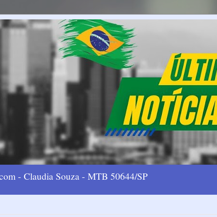
l.com - Claudia Souza - MTB 50644/SP