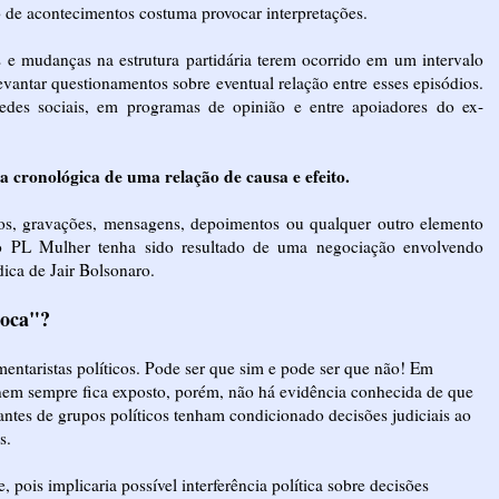
 de acontecimentos costuma provocar interpretações.
as e mudanças na estrutura partidária terem ocorrido em um intervalo
evantar questionamentos sobre eventual relação entre esses episódios.
edes sociais, em programas de opinião e entre apoiadores do ex-
a cronológica de uma relação de causa e efeito.
s, gravações, mensagens, depoimentos ou qualquer outro elemento
o PL Mulher tenha sido resultado de uma negociação envolvendo
ica de Jair Bolsonaro.
roca"?
mentaristas políticos. Pode ser que sim e pode ser que não! Em
 nem sempre fica exposto, porém, não há evidência conhecida de que
antes de grupos políticos tenham condicionado decisões judiciais ao
s.
pois implicaria possível interferência política sobre decisões