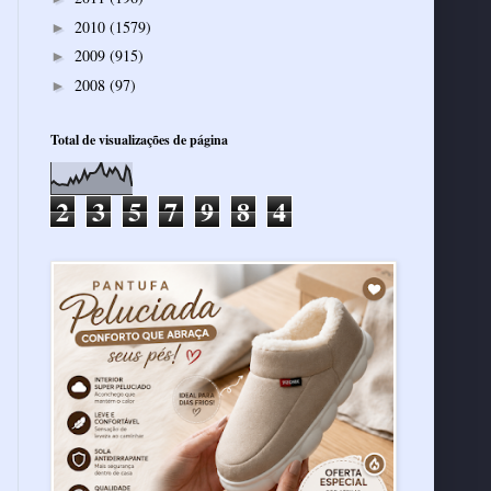
2010
(1579)
►
2009
(915)
►
2008
(97)
►
Total de visualizações de página
2
3
5
7
9
8
4