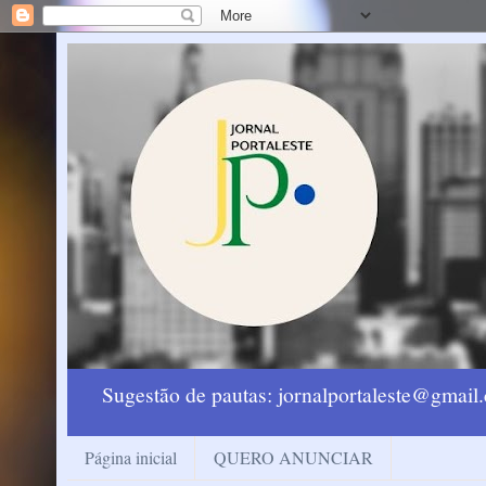
Sugestão de pautas: jornalportaleste@gmai
Página inicial
QUERO ANUNCIAR