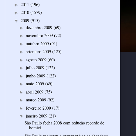
2011
(196)
►
2010
(1579)
►
2009
(915)
▼
dezembro 2009
(69)
►
novembro 2009
(72)
►
outubro 2009
(91)
►
setembro 2009
(125)
►
agosto 2009
(60)
►
julho 2009
(122)
►
junho 2009
(122)
►
maio 2009
(49)
►
abril 2009
(75)
►
março 2009
(92)
►
fevereiro 2009
(17)
►
janeiro 2009
(21)
▼
São Paulo fecha 2008 com redução recorde de
homicí...
São Paulo registrou o menor índice de abandono