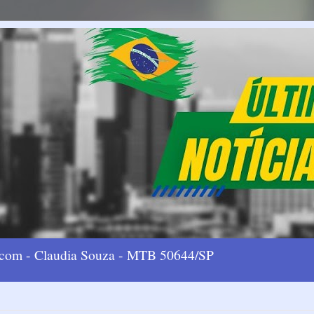
l.com - Claudia Souza - MTB 50644/SP