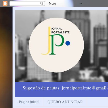
Sugestão de pautas: jornalportaleste@gmai
Página inicial
QUERO ANUNCIAR