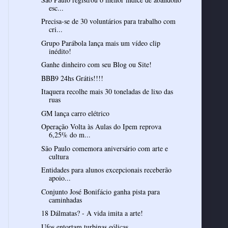
esc...
Precisa-se de 30 voluntários para trabalho com
cri...
Grupo Parábola lança mais um vídeo clip
inédito!
Ganhe dinheiro com seu Blog ou Site!
BBB9 24hs Grátis!!!!
Itaquera recolhe mais 30 toneladas de lixo das
ruas
GM lança carro elétrico
Operação Volta às Aulas do Ipem reprova
6,25% do m...
São Paulo comemora aniversário com arte e
cultura
Entidades para alunos excepcionais receberão
apoio...
Conjunto José Bonifácio ganha pista para
caminhadas
18 Dálmatas? - A vida imita a arte!
Ufos entortam turbinas eólicas