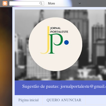
Sugestão de pautas: jornalportaleste@gmai
Página inicial
QUERO ANUNCIAR