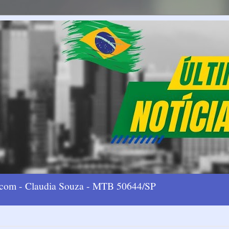
l.com - Claudia Souza - MTB 50644/SP