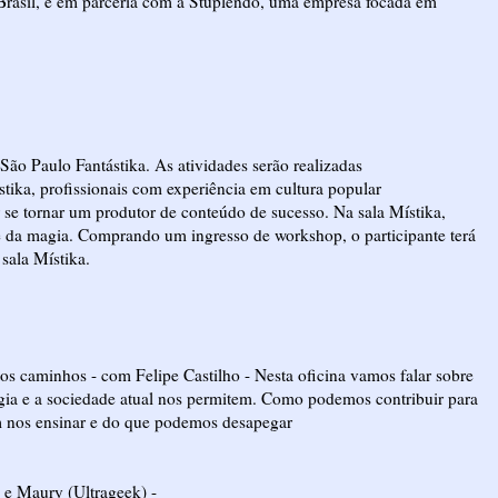
Brasil, e em parceria com a Stuplendo, uma empresa focada em
o Paulo Fantástika. As atividades serão realizadas
stika, profissionais com experiência em cultura popular
 se tornar um produtor de conteúdo de sucesso. Na sala Místika,
 e da magia. Comprando um ingresso de workshop, o participante terá
 sala Místika.
itos caminhos - com Felipe Castilho - Nesta oficina vamos falar sobre
logia e a sociedade atual nos permitem. Como podemos contribuir para
m nos ensinar e do que podemos desapegar
o e Maury (Ultrageek) -