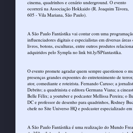
cinema, quadrinhos e cenário underground. O evento
ocorrerá na Associação Hokkaido (R. Joaquim Távora,
605 - Vila Mariana, São Paulo).
A São Paulo Fantástika vai contar com uma programação 
influenciadores digitais e especialistas em diversas áreas
livros, botons, esculturas, entre outros produtos relaci
adquiridos pelo Sympla no link bit.ly/SPfantastika.
O evento promete agradar quem sempre questionou o mund
presenças grandes expoentes do entretenimento de terror,
ator, comediante e roteirista. Fernando Caruso; a jornali
Debrito; a quadrinista e editora Germana Viana; a cineast
Belle Félix; a youtuber e podcaster Mellissa Pereira; o I
DC e professor de desenho para quadrinhos, Rodney Buche
chefe no Site Universo HQ e podcaster especializado em
A São Paulo Fantástika é uma realização do Mundo Freak