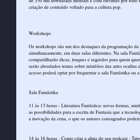
de 350 mil downloads mensais e com ouvintes por todo 
criação de conteúdo voltado para a cultura pop.
Workshops
Os workshops são um dos destaques da programação da Sã
simultaneamente, em duas salas diferentes. Na sala Fantá
compartilharão dicas, truques e segredos para quem quer
serão abordados temas sobre mistérios das artes ocultas
acesso poderá optar por frequentar a sala Fantástika ou a
Sala Fantástika
11 às 13 horas - Literatura Fantástica: novas formas, mu
as possibilidades para a escrita de Fantasia que a tecno
a inovação da cena, o que os autores consagrados pode
14 às 16 horas - Como criar a alma do seu podcast - Tat