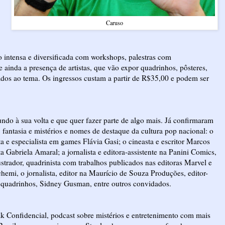
Caruso
intensa e diversificada com workshops, palestras com
 e ainda a presença de artistas, que vão expor quadrinhos, pôsteres,
onados ao tema. Os ingressos custam a partir de R$35,00 e podem ser
o à sua volta e que quer fazer parte de algo mais. Já confirmaram
 fantasia e mistérios e nomes de destaque da cultura pop nacional: o
sta e especialista em games Flávia Gasi; o cineasta e escritor Marcos
a Gabriela Amaral; a jornalista e editora-assistente na Panini Comics,
lustrador, quadrinista com trabalhos publicados nas editoras Marvel e
mi, o jornalista, editor na Maurício de Souza Produções, editor-
 quadrinhos, Sidney Gusman, entre outros convidados.
 Confidencial, podcast sobre mistérios e entretenimento com mais