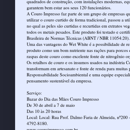
quadrados de construção, com instalações modernas, eq
garantem bem estar aos seus 120 funcionários.
A Couro Impresso faz parte de um grupo de empresas qu
utilizar o couro curtido de forma tradicional, passou a 
no qual as peles são curtidas e recurtidas em extratos veg
todos os metais pesados. Este produto foi testado e cert
Brasileira de Normas Técnicas (ABNT / NBR 11054:20).
Uma das vantagens do Wet White é a possibilidade de re
produto como um bom nutriente nas rações para porcos e 
raspas deste couro como excelente fonte de nitrogênio org
Os retalhos de couro e os insumos usados na indústria C
transformam em artesanato e fonte de renda para muita
Responsabilidade Socioambiental e uma equipe especiali
pensamento sustentável da empresa.
Serviço:
Bazar do Dia das Mães Couro Impresso
De 30 de abril a 7 de maio
Das 10 às 20 horas
Local: Local: Rua Prof. Dalmo Faria de Almeida, nº200 
4792-8180.
www.couroimpresso.com.br