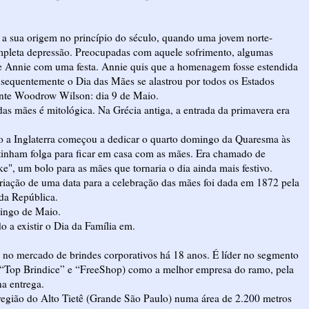
a sua origem no princípio do século, quando uma jovem norte-
mpleta depressão. Preocupadas com aquele sofrimento, algumas
de Annie com uma festa. Annie quis que a homenagem fosse estendida
equentemente o Dia das Mães se alastrou por todos os Estados
dente Woodrow Wilson: dia 9 de Maio.
s mães é mitológica. Na Grécia antiga, a entrada da primavera era
do a Inglaterra começou a dedicar o quarto domingo da Quaresma às
s tinham folga para ficar em casa com as mães. Era chamado de
", um bolo para as mães que tornaria o dia ainda mais festivo.
criação de uma data para a celebração das mães foi dada em 1872 pela
da República.
mingo de Maio.
 a existir o Dia da Família em.
no mercado de brindes corporativos há 18 anos. É líder no segmento
tas “Top Brindice” e “FreeShop) como a melhor empresa do ramo, pela
a entrega.
região do Alto Tietê (Grande São Paulo) numa área de 2.200 metros