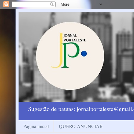
Sugestão de pautas: jornalportaleste@gmai
Página inicial
QUERO ANUNCIAR