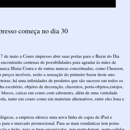
presso começa no dia 30
a 7 de maio a Couro impresso abre suas portas para o Bazar do Dia
 encontrarão centenas de possibilidades para agradar às mães de
a marca Maria Coura e de outras marcas conceituadas, como Chenson,
 preços incríveis, serão a sensação do primeiro bazar deste ano.
rteiras, há uma infinidades de produtos que são sucesso em todos os
a escritório, objetos de decoração, chaveiros, porta-objetos,estojos,
, blocos, caixas em couro com sabonetes, além de uma variedade
da, tanto em couro como em materiais alternativos, entre eles lona e
lógicas, a empresa oferece uma nova linha de capas de iPad e
s para o mercado promocional. Para as mais românticas tem porta-
ação e beijo, para as bem organizadas, tem porta-batom, porta-celular,