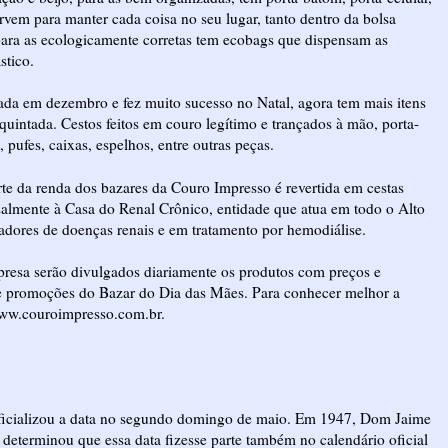
rvem para manter cada coisa no seu lugar, tanto dentro da bolsa
para as ecologicamente corretas tem ecobags que dispensam as
stico.
ada em dezembro e fez muito sucesso no Natal, agora tem mais itens
equintada. Cestos feitos em couro legítimo e trançados à mão, porta-
 pufes, caixas, espelhos, entre outras peças.
te da renda dos bazares da Couro Impresso é revertida em cestas
almente à Casa do Renal Crônico, entidade que atua em todo o Alto
tadores de doenças renais e em tratamento por hemodiálise.
esa serão divulgados diariamente os produtos com preços e
e promoções do Bazar do Dia das Mães. Para conhecer melhor a
www.couroimpresso.com.br.
 oficializou a data no segundo domingo de maio. Em 1947, Dom Jaime
determinou que essa data fizesse parte também no calendário oficial