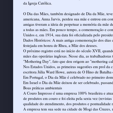
da Igreja Católica.
O Dia das Mães, também designado de Dia da Mãe, teve 
americana, Anna Jarvis, perdeu sua mãe e entrou em co
amigas tiveram a ideia de perpetuar a memória da mãe 
a todas as mães. Em pouco tempo, a comemoração e cons
Unidos e, em 1914, sua data foi oficializada pelo presi
Dados Históricos: A mais antiga comemoração dos dias da
festejada em honra de Rhea, a Mãe dos deuses.
O próximo registro está no início do século XVII, quan
mães das operárias inglesas. Nesse dia, as trabalhadora
"Mothering Day", fato que deu origem ao "mothering cake
Nos Estados Unidos, as primeiras sugestões em prol da 
escritora Júlia Ward Howe, autora de O Hino de Batalha 
Em Portugal, o Dia da Mãe é celebrado no primeiro do
Em Israel o Dia da Mãe deixou de ser celebrado, passando
Boas práticas ambientais
A Couro Impresso é uma empresa 100% brasileira e atua 
de produtos em couro e foi eleita pela sexta vez (revis
qualidade do atendimento, dos produtos e pontualidade n
A empresa tem sua sede na cidade de Mogi das Cruzes, 