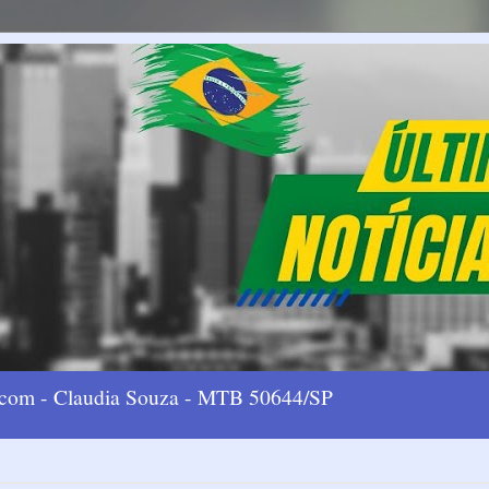
l.com - Claudia Souza - MTB 50644/SP