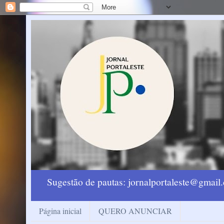
Sugestão de pautas: jornalportaleste@gmai
Página inicial
QUERO ANUNCIAR