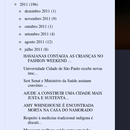
2011
(196)
▼
dezembro 2011
(1)
►
novembro 2011
(9)
►
outubro 2011
(1)
►
setembro 2011
(4)
►
agosto 2011
(12)
►
julho 2011
(8)
▼
HAVAIANAS CONTAGIA AS CRIANÇAS NO
FASHION WEEKEND ...
Universidade Cidade de São Paulo recebe novas
insc...
Sest Senat e Ministério da Saúde assinam
convênio ...
AJUDE A CONSTRUIR UMA CIDADE MAIS
JUSTA E SUSTENTÁ...
AMY WHINEHOUSE É ENCONTRADA
MORTA NA CASA DO NAMORADO
Respeito à medicina tradicional indígena é
discuti...
Massagem melhora saúde como um todo