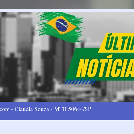
l.com - Claudia Souza - MTB 50644/SP