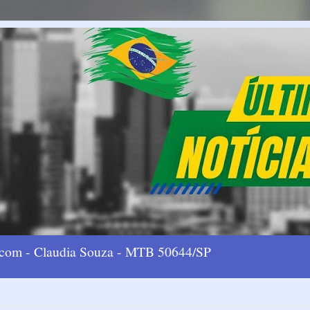
l.com - Claudia Souza - MTB 50644/SP