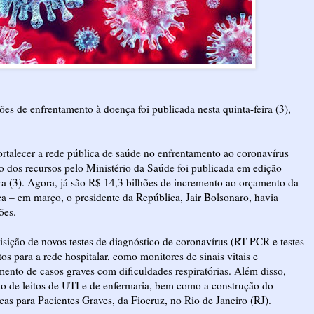
ões de enfrentamento à doença foi publicada nesta quinta-feira (3),
ortalecer a rede pública de saúde no enfrentamento ao coronavírus
ão dos recursos pelo Ministério da Saúde foi publicada em edição
eira (3). Agora, já são R$ 14,3 bilhões de incremento ao orçamento da
a – em março, o presidente da República, Jair Bolsonaro, havia
ões.
isição de novos testes de diagnóstico de coronavírus (RT-PCR e testes
s para a rede hospitalar, como monitores de sinais vitais e
mento de casos graves com dificuldades respiratórias. Além disso,
ão de leitos de UTI e de enfermaria, bem como a construção do
as para Pacientes Graves, da Fiocruz, no Rio de Janeiro (RJ).