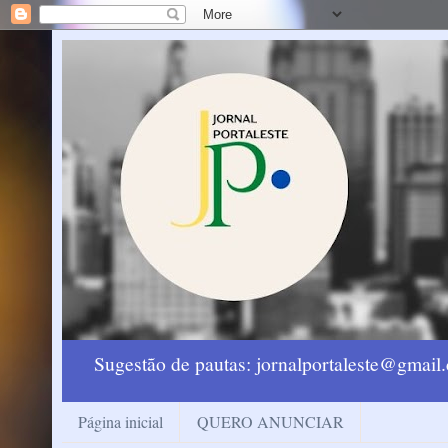
Sugestão de pautas: jornalportaleste@gmai
Página inicial
QUERO ANUNCIAR