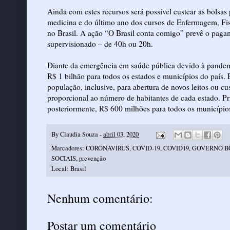
Ainda com estes recursos será possível custear as bolsas
medicina e do último ano dos cursos de Enfermagem, Fis
no Brasil. A ação “
O Brasil conta comigo
” prevê o paga
supervisionado – de 40h ou 20h.
Diante da emergência em saúde pública devido à pandemi
R$ 1 bilhão para todos os estados e municípios do país
. 
população, inclusive, para abertura de novos leitos ou cus
proporcional ao número de habitantes de cada estado. P
posteriormente,
R$ 600 milhões
para todos os município
By
Claudia Souza
-
abril 03, 2020
Marcadores:
CORONAVÍRUS
,
COVID-19
,
COVID19
,
GOVERNO B
SOCIAIS
,
prevenção
Local:
Brasil
Nenhum comentário:
Postar um comentário