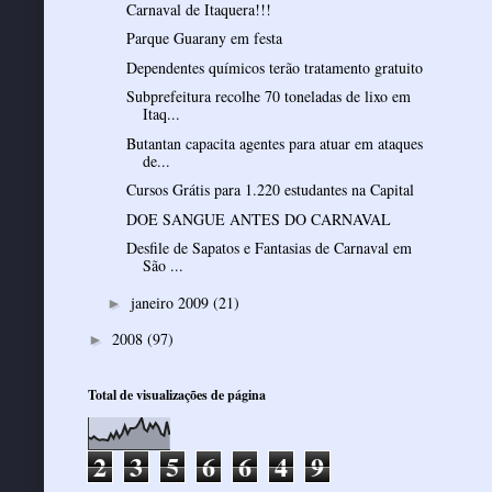
Carnaval de Itaquera!!!
Parque Guarany em festa
Dependentes químicos terão tratamento gratuito
Subprefeitura recolhe 70 toneladas de lixo em
Itaq...
Butantan capacita agentes para atuar em ataques
de...
Cursos Grátis para 1.220 estudantes na Capital
DOE SANGUE ANTES DO CARNAVAL
Desfile de Sapatos e Fantasias de Carnaval em
São ...
janeiro 2009
(21)
►
2008
(97)
►
Total de visualizações de página
2
3
5
6
6
4
9