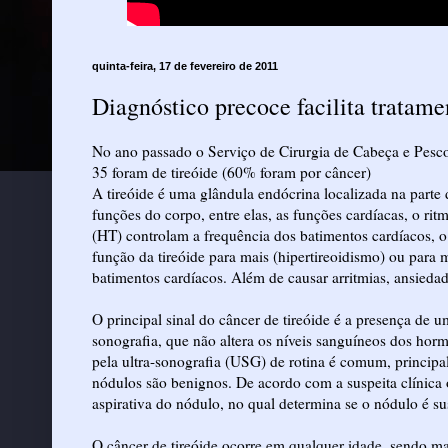
quinta-feira, 17 de fevereiro de 2011
Diagnóstico precoce facilita tratame
No ano passado o Serviço de Cirurgia de Cabeça e Pesco
35 foram de tireóide (60% foram por câncer)
A tireóide é uma glândula endócrina localizada na part
funções do corpo, entre elas, as funções cardíacas, o ri
(HT) controlam a frequência dos batimentos cardíacos, 
função da tireóide para mais (hipertireoidismo) ou para
batimentos cardíacos. Além de causar arritmias, ansieda
O principal sinal do câncer de tireóide é a presença de u
sonografia, que não altera os níveis sanguíneos dos hor
pela ultra-sonografia (USG) de rotina é comum, princi
nódulos são benignos. De acordo com a suspeita clínica 
aspirativa do nódulo, no qual determina se o nódulo é su
O câncer de tireóide ocorre em qualquer idade, sendo 