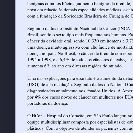
benignas como os bócios (aumento benigno da tireóide) e
nova em relação às demais especialidades médicas, estab
com a fundação da Sociedade Brasileira de Cirurgia de
Segundo dados do Instituto Nacional do Câncer (INCA – 
Brasil, sendo o sexto tipo mais frequente nos homens. P
câncer da cavidade oral, sendo 10.330 em homens e 3.79
uma doença muito agressiva com alto índice de mortalid
doença no país. No Brasil, o câncer de tireóide corresp
1994 a 1998, e a 6,4% de todos os cânceres da cabeça e p
aumenta 6% ao ano em diversas regiões do mundo.
Uma das explicações para esse fato é o aumento da dete
(USG) de alta resolução. Segundo dados do National Canc
diagnosticados anualmente nos Estados Unidos. A Ameri
por 4% dos casos novos de câncer em mulheres nos EUA
portadoras da doença.
O HCor – Hospital do Coração, em São Paulo lançou no
equipe multidisciplinar composta por especialistas de cab
plásticos. Com o objetivo de atender os pacientes com a