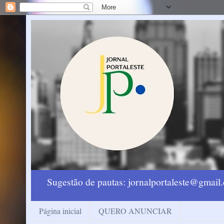
Sugestão de pautas: jornalportaleste@gmai
Página inicial
QUERO ANUNCIAR