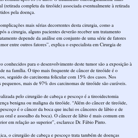
al (retirada completa da tireóide) associada eventualmente à retirada
tidos pela doença.
 complicações mais sérias decorrentes desta cirurgia, como a
s a cirurgia, alguns pacientes deverão receber um tratamento
ratamento depende da análise em conjunto de uma série de fatores
or entre outros fatores”, explica o especialista em Cirurgia de
sco conhecidos para o desenvolvimento deste tumor são a exposição à
de na família. O tipo mais frequente de câncer de tireóide é o
os, seguido do carcinoma folicular com 15% dos casos. Nos
 pequenos, mais de 97% dos carcinomas de tireóide são curáveis.
alizada pelo cirurgião de cabeça e pescoço é a tireoidectomia
 doença benigna ou maligna da tireóide. “Além do câncer de tireóide,
 pescoço é o câncer da boca que inclui os cânceres de lábio e de
gua oral e assoalho da boca). O câncer de lábio é mais comum em
erior em relação ao superior”, esclarece Dr. Fábio Pinto.
ca, o cirurgião de cabeça e pescoço trata também de doenças