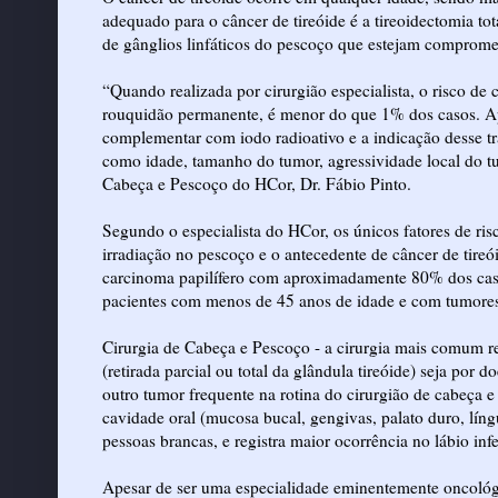
adequado para o câncer de tireóide é a tireoidectomia tot
de gânglios linfáticos do pescoço que estejam comprome
“Quando realizada por cirurgião especialista, o risco de
rouquidão permanente, é menor do que 1% dos casos. Apó
complementar com iodo radioativo e a indicação desse t
como idade, tamanho do tumor, agressividade local do tum
Cabeça e Pescoço do HCor, Dr. Fábio Pinto.
Segundo o especialista do HCor, os únicos fatores de ri
irradiação no pescoço e o antecedente de câncer de tireói
carcinoma papilífero com aproximadamente 80% dos cas
pacientes com menos de 45 anos de idade e com tumores
Cirurgia de Cabeça e Pescoço - a cirurgia mais comum re
(retirada parcial ou total da glândula tireóide) seja por
outro tumor frequente na rotina do cirurgião de cabeça e
cavidade oral (mucosa bucal, gengivas, palato duro, lín
pessoas brancas, e registra maior ocorrência no lábio inf
Apesar de ser uma especialidade eminentemente oncológi