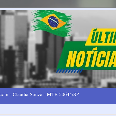
l.com - Claudia Souza - MTB 50644/SP