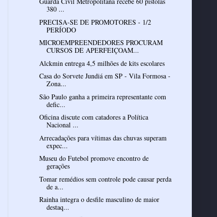
Guarda Civil Metropolitana recebe 60 pistolas
380 ...
PRECISA-SE DE PROMOTORES - 1/2
PERÍODO
MICROEMPREENDEDORES PROCURAM
CURSOS DE APERFEIÇOAM...
Alckmin entrega 4,5 milhões de kits escolares
Casa do Sorvete Jundiá em SP - Vila Formosa -
Zona...
São Paulo ganha a primeira representante com
defic...
Oficina discute com catadores a Política
Nacional ...
Arrecadações para vítimas das chuvas superam
expec...
Museu do Futebol promove encontro de
gerações
Tomar remédios sem controle pode causar perda
de a...
Rainha integra o desfile masculino de maior
destaq...