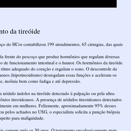
nto da tireóide
ço do HCor contabilizou 199 atendimentos, 65 cirurgias, das quais
e da frente do pescoço que produz hormônios que regulam diversas
tmo de funcionamento intestinal e o humor. Os hormônios da tireóide
o ritmo adequado do coração e regulam o sono. O descontrole da
 menos (hipotireoidismo) desregulam essas funções e aceleram os
de, insônia bem como fadiga e até depressão.
m nódulo indolor na tireóide detectado à palpação ou pela ultra-
mônios tireoideanos. A presença de nódulos tireoideanos detectados
palmente em mulheres. Felizmente, aproximadamente 95% desses
ou pelos achados no USG, o especialista solicita a punção biópsia
speito para malignidade.
mais comum após os 30 anos. O tratamento oncologicamente mais