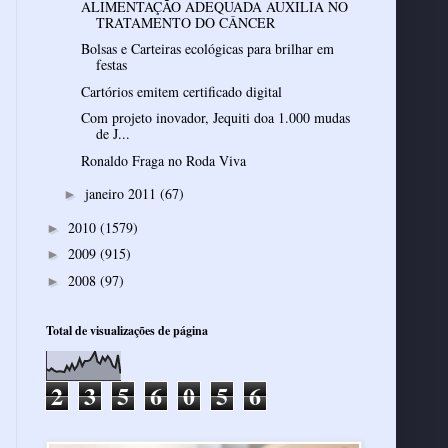
ALIMENTAÇÃO ADEQUADA AUXILIA NO
TRATAMENTO DO CÂNCER
Bolsas e Carteiras ecológicas para brilhar em
festas
Cartórios emitem certificado digital
Com projeto inovador, Jequiti doa 1.000 mudas
de J...
Ronaldo Fraga no Roda Viva
janeiro 2011
(67)
►
2010
(1579)
►
2009
(915)
►
2008
(97)
►
Total de visualizações de página
2
3
5
6
0
5
6