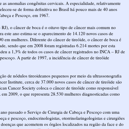
 as anomalias congênitas cervicais. A especialidade, relativamente
eleceu-se de forma definitiva no Brasil há pouco mais de 40 anos
 Cabeça e Pescoço, em 1967.
RJ), o câncer de boca é o oitavo tipo de câncer mais comum no
ara este ano estima-se o aparecimento de 14.120 novos casos de
0 em mulheres. Diferente do câncer de tireóide, o câncer de boca é
ade, sendo que em 2008 foram registradas 6.214 mortes por esta
ondeu a 1,3% de todos os casos de câncer registrados no INCA – RJ de
escoço. A partir de 1997, a incidência de câncer de tireóide
cção de nódulos tireoideanos pequenos por meio da ultrassonografia
er Institute, cerca de 37.000 novos casos de câncer de tireóide são
can Cancer Society coloca o câncer de tireóide como responsável
 em 2009, o que representa 28.530 mulheres diagnosticadas como
 ano passado o Serviço de Cirurgia de Cabeça e Pescoço com uma
eça e pescoço, endocrinologistas, otorrinolaringologistas e cirurgiões
s doenças que acometem os órgãos localizados na região da face e do