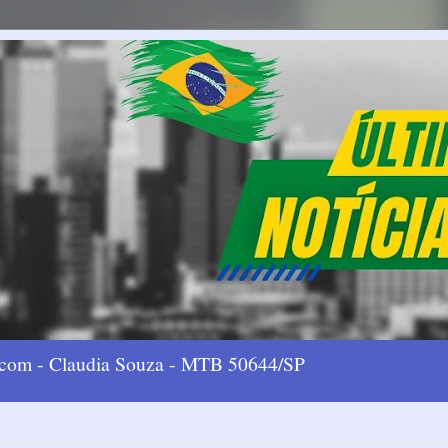
l.com - Claudia Souza - MTB 50644/SP