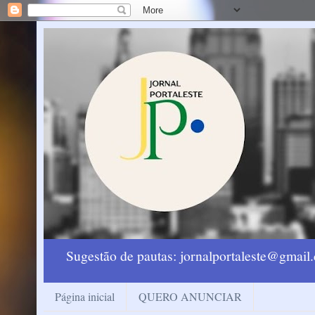
Sugestão de pautas: jornalportaleste@gmai
Página inicial
QUERO ANUNCIAR