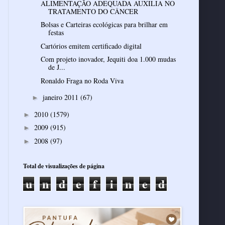
ALIMENTAÇÃO ADEQUADA AUXILIA NO
TRATAMENTO DO CÂNCER
Bolsas e Carteiras ecológicas para brilhar em
festas
Cartórios emitem certificado digital
Com projeto inovador, Jequiti doa 1.000 mudas
de J...
Ronaldo Fraga no Roda Viva
janeiro 2011
(67)
►
2010
(1579)
►
2009
(915)
►
2008
(97)
►
Total de visualizações de página
u
n
d
e
f
i
n
e
d