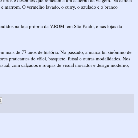
e lírios e desenhos que remetem a um caderno de viagem. Na cartela
a e marrom. O vermelho lavado, o curry, o azulado e o branco
endidos na loja própria da V.ROM, em São Paulo, e nas lojas da
com mais de 77 anos de história. No passado, a marca foi sinônimo de
res praticantes de vôlei, basquete, futsal e outras modalidades. Nos
asual, com calçados e roupas de visual inovador e design moderno,