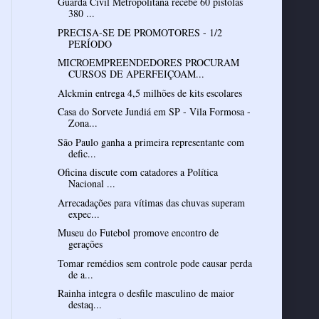
Guarda Civil Metropolitana recebe 60 pistolas
380 ...
PRECISA-SE DE PROMOTORES - 1/2
PERÍODO
MICROEMPREENDEDORES PROCURAM
CURSOS DE APERFEIÇOAM...
Alckmin entrega 4,5 milhões de kits escolares
Casa do Sorvete Jundiá em SP - Vila Formosa -
Zona...
São Paulo ganha a primeira representante com
defic...
Oficina discute com catadores a Política
Nacional ...
Arrecadações para vítimas das chuvas superam
expec...
Museu do Futebol promove encontro de
gerações
Tomar remédios sem controle pode causar perda
de a...
Rainha integra o desfile masculino de maior
destaq...