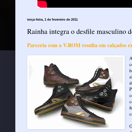
terça-feira, 1 de fevereiro de 2011
Rainha integra o desfile masculino
Parceria com a V.ROM resulta em calçados ex
A
c
h
a
d
P
c
c
f
c
O