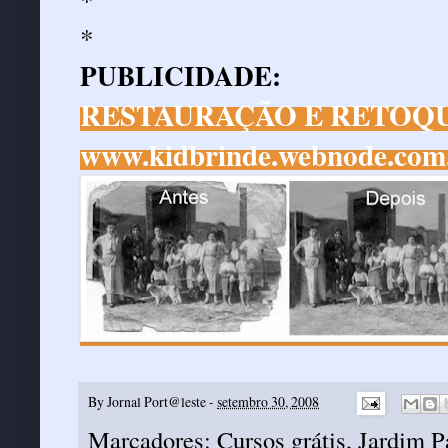
*
PUBLICIDADE:
RESTAURAÇÃO E RETOQU
www.kidbrinde.webnode.com
By
Jornal Port@leste
-
setembro 30, 2008
Marcadores:
Cursos grátis
,
Jardim P