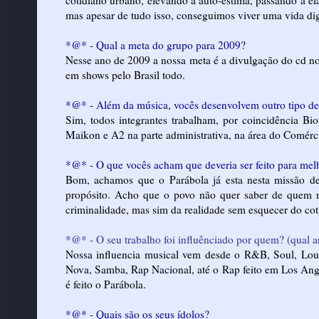
mas apesar de tudo isso, conseguimos viver uma vida di
*@* - Qual a meta do grupo para 2009?
Nesse ano de 2009 a nossa meta é a divulgação do cd n
em shows pelo Brasil todo.
*@* - Além da música, vocês desenvolvem outro tipo de a
Sim, todos integrantes trabalham, por coincidência Bio
Maikon e A2 na parte administrativa, na área do Comérc
*@* - O que vocês acham que deveria ser feito para mel
Bom, achamos que o Parábola já esta nesta missão d
propósito. Acho que o povo não quer saber de quem m
criminalidade, mas sim da realidade sem esquecer do coti
*@* - O seu trabalho foi influênciado por quem? (qual ar
Nossa influencia musical vem desde o R&B, Soul, Lou
Nova, Samba, Rap Nacional, até o Rap feito em Los Ange
é feito o Parábola.
*@* - Quais são os seus ídolos?