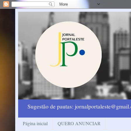
Sugestão de pautas: jornalportaleste@gmai
Página inicial
QUERO ANUNCIAR