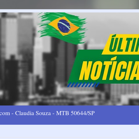
l.com - Claudia Souza - MTB 50644/SP