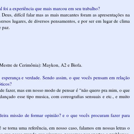
l foi a experiência que mais marcou em seu trabalho?
a Deus, difícil falar mas as mais marcantes foram as apresentações na
rsos lugares, de diversos pensamentos, e por ser em lugar de clima
 paz.
(Mestre de Cerimônia): Maykon, A2 e Biofa.
, esperança e verdade. Sendo assim, o que vocês pensam em relação
ticos?
 de fazer, mas em nosso modo de pensar é “não quero pra mim, o que
dançado esse tipo musica, com coreografias sensuais e etc., e muito
deira missão de formar opinião? e o que vocês procuram fazer para
ê se torna uma referência, em nosso caso, falamos em nossas letras o
las que nesse mundo que vivemos, passamos por apertos e problemas,