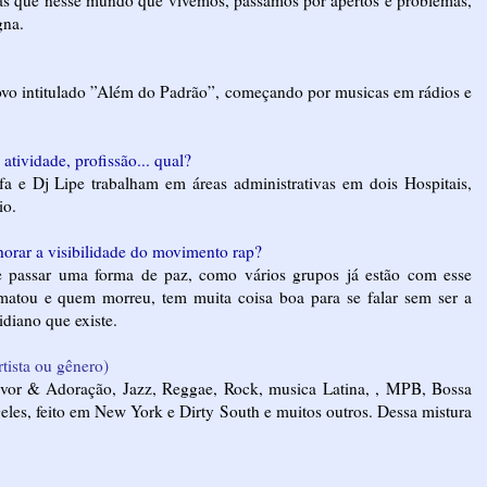
gna.
ovo intitulado ”Além do Padrão”, começando por musicas em rádios e
tividade, profissão... qual?
fa e Dj Lipe trabalham em áreas administrativas em dois Hospitais,
io.
horar a visibilidade do movimento rap?
e passar uma forma de paz, como vários grupos já estão com esse
atou e quem morreu, tem muita coisa boa para se falar sem ser a
diano que existe.
tista ou gênero)
vor & Adoração, Jazz, Reggae, Rock, musica Latina, , MPB, Bossa
les, feito em New York e Dirty South e muitos outros. Dessa mistura