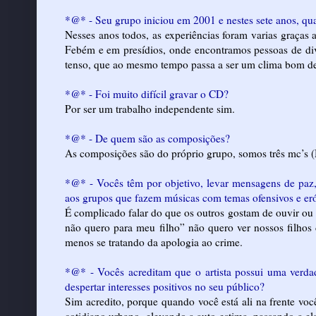
*@* - Seu grupo iniciou em 2001 e nestes sete anos, qua
Nesses anos todos, as experiências foram varias graças 
Febém e em presídios, onde encontramos pessoas de dive
tenso, que ao mesmo tempo passa a ser um clima bom de
*@* - Foi muito difícil gravar o CD?
Por ser um trabalho independente sim.
*@* - De quem são as composições?
As composições são do próprio grupo, somos três mc’s 
*@* - Vocês têm por objetivo, levar mensagens de paz
aos grupos que fazem músicas com temas ofensivos e eró
É complicado falar do que os outros gostam de ouvir ou
não quero para meu filho” não quero ver nossos filhos 
menos se tratando da apologia ao crime.
*@* - Vocês acreditam que o artista possui uma verda
despertar interesses positivos no seu público?
Sim acredito, porque quando você está ali na frente voc
cotidiano urbano, elevando a auto-estima, passando a e