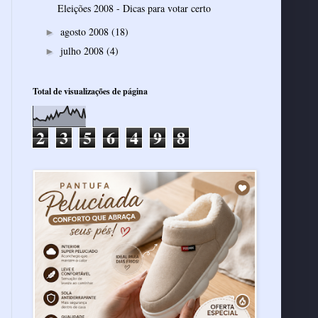
Eleições 2008 - Dicas para votar certo
agosto 2008
(18)
►
julho 2008
(4)
►
Total de visualizações de página
2
3
5
6
4
9
8