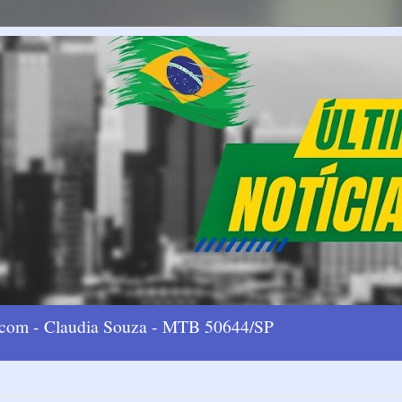
l.com - Claudia Souza - MTB 50644/SP