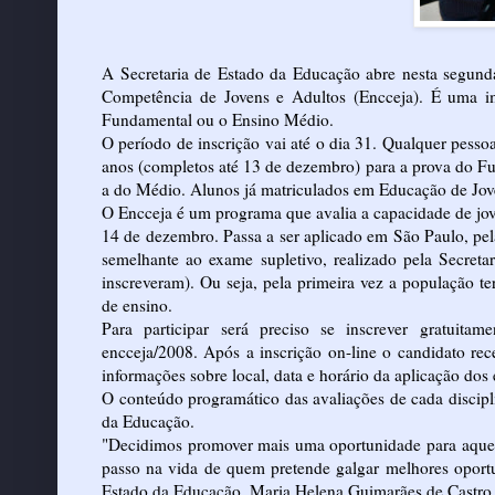
A Secretaria de Estado da Educação abre nesta segunda-
Competência de Jovens e Adultos (Encceja). É uma im
Fundamental ou o Ensino Médio.
O período de inscrição vai até o dia 31. Qualquer pesso
anos (completos até 13 de dezembro) para a prova do Fu
a do Médio. Alunos já matriculados em Educação de Jove
O Encceja é um programa que avalia a capacidade de jove
14 de dezembro. Passa a ser aplicado em São Paulo, pela 
semelhante ao exame supletivo, realizado pela Secret
inscreveram). Ou seja, pela primeira vez a população t
de ensino.
Para participar será preciso se inscrever gratuitam
encceja/2008. Após a inscrição on-line o candidato rec
informações sobre local, data e horário da aplicação dos
O conteúdo programático das avaliações de cada discipli
da Educação.
"Decidimos promover mais uma oportunidade para aquele
passo na vida de quem pretende galgar melhores oportu
Estado da Educação, Maria Helena Guimarães de Castro