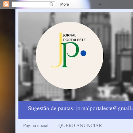
Sugestão de pautas: jornalportaleste@gmai
Página inicial
QUERO ANUNCIAR