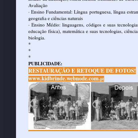
Avaliação
· Ensino Fundamental: Língua portuguesa, língua estrang
geografia e ciências naturais
· Ensino Médio: linguagens, códigos e suas tecnologias
educação física), matemática e suas tecnologias, ciências
biologia.
*
*
*
PUBLICIDADE:
RESTAURAÇÃO E RETOQUE DE FOTOS!
www.kidbrinde.webnode.com.
pt