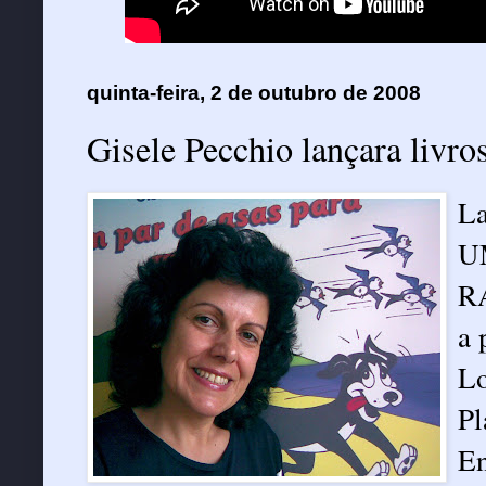
quinta-feira, 2 de outubro de 2008
Gisele Pecchio lançara livros
La
U
R
a 
L
Pl
E