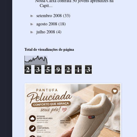
Nossa Caixa contrata 50 jovens aprendizes na
Capit...
setembro 2008
(33)
►
agosto 2008
(18)
►
julho 2008
(4)
►
Total de visualizações de página
2
3
5
9
2
1
3