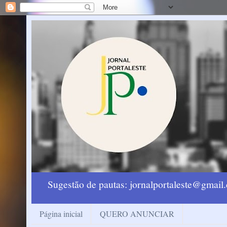
Sugestão de pautas: jornalportaleste@gmai
Página inicial
QUERO ANUNCIAR