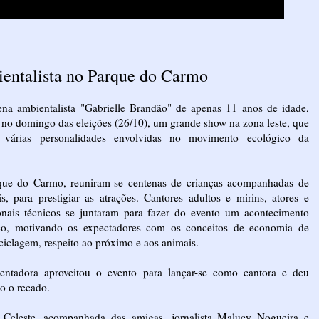
ientalista no Parque do Carmo
na ambientalista "Gabrielle Brandão" de apenas 11 anos de idade,
 no domingo das eleições (26/10), um grande show na zona leste, que
 várias personalidades envolvidas no movimento ecológico da
ue do Carmo, reuniram-se centenas de crianças acompanhadas de
s, para prestigiar as atrações. Cantores adultos e mirins, atores e
ionais técnicos se juntaram para fazer do evento um acontecimento
co, motivando os expectadores com os conceitos de economia de
ciclagem, respeito ao próximo e aos animais.
entadora aproveitou o evento para lançar-se como cantora e deu
ho o recado.
Celeste, acompanhada das amigas, jornalista Malucy Nogueira e