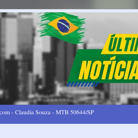
l.com - Claudia Souza - MTB 50644/SP