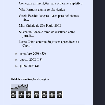
Começam as inscrições para o Exame Supletivo
Vila Formosa ganha escola técnica
Gisele Pecchio lançara livros para deficientes
vis...
Miss Cidade de São Paulo 2008
Sustentabilidade é tema de discussão entre
jornali...
Nossa Caixa contrata 50 jovens aprendizes na
Capit...
setembro 2008
(33)
►
agosto 2008
(18)
►
julho 2008
(4)
►
Total de visualizações de página
2
3
5
7
2
8
7