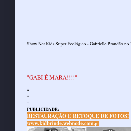
Show Net Kids Super Ecológico - Gabrielle Brandão
no
"GABI É MARA!!!!"
*
*
*
PUBLICIDADE:
RESTAURAÇÃO E RETOQUE DE FOTOS!
www.kidbrinde.webnode.com.
pt