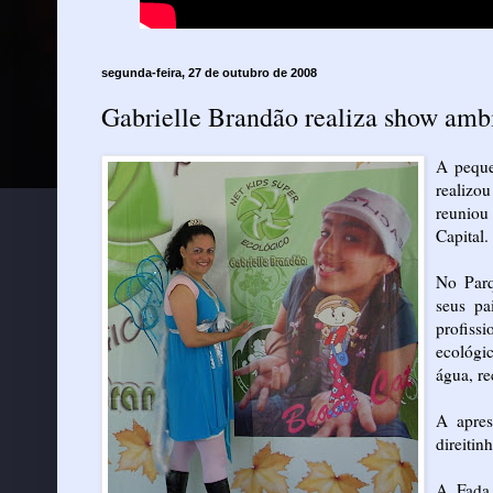
segunda-feira, 27 de outubro de 2008
Gabrielle Brandão realiza show amb
A peque
realizou
reuniou
Capital.
No Parq
seus pai
profiss
ecológi
água, re
A apres
direitin
A Fada 