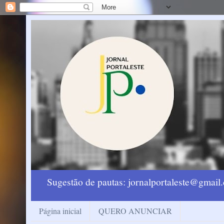
Sugestão de pautas: jornalportaleste@gmai
Página inicial
QUERO ANUNCIAR