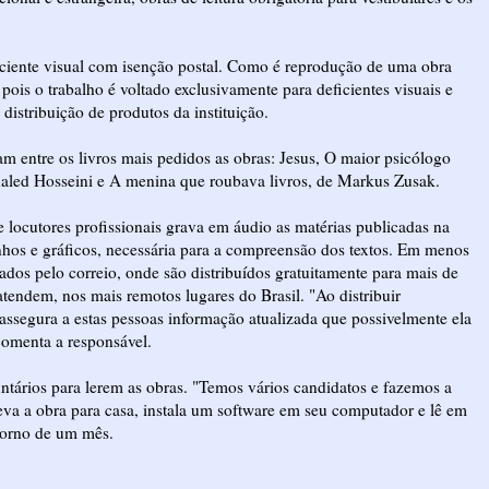
iciente visual com isenção postal. Como é reprodução de uma obra
 pois o trabalho é voltado exclusivamente para deficientes visuais e
 distribuição de produtos da instituição.
 entre os livros mais pedidos as obras: Jesus, O maior psicólogo
Khaled Hosseini e A menina que roubava livros, de Markus Zusak.
 locutores profissionais grava em áudio as matérias publicadas na
enhos e gráficos, necessária para a compreensão dos textos. Em menos
ados pelo correio, onde são distribuídos gratuitamente para mais de
atendem, nos mais remotos lugares do Brasil. "Ao distribuir
ssegura a estas pessoas informação atualizada que possivelmente ela
comenta a responsável.
untários para lerem as obras. "Temos vários candidatos e fazemos a
leva a obra para casa, instala um software em seu computador e lê em
 torno de um mês.