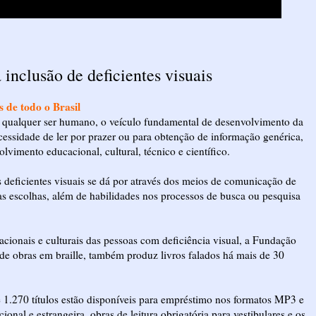
inclusão de deficientes visuais
s de todo o Brasil
a qualquer ser humano, o veículo fundamental de desenvolvimento da
cessidade de ler por prazer ou para obtenção de informação genérica,
lvimento educacional, cultural, técnico e científico.
s deficientes visuais se dá por através dos meios de comunicação de
s escolhas, além de habilidades nos processos de busca ou pesquisa
cacionais e culturais das pessoas com deficiência visual, a Fundação
de obras em braille, também produz livros falados há mais de 30
e 1.270 títulos estão disponíveis para empréstimo nos formatos MP3 e
cional e estrangeira, obras de leitura obrigatória para vestibulares e os