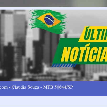
l.com - Claudia Souza - MTB 50644/SP