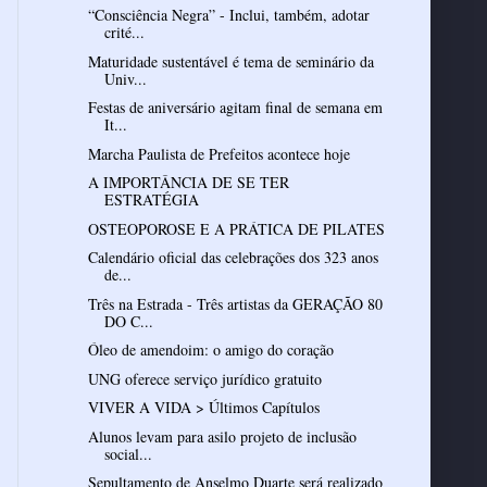
“Consciência Negra” - Inclui, também, adotar
crité...
Maturidade sustentável é tema de seminário da
Univ...
Festas de aniversário agitam final de semana em
It...
Marcha Paulista de Prefeitos acontece hoje
A IMPORTÂNCIA DE SE TER
ESTRATÉGIA
OSTEOPOROSE E A PRÁTICA DE PILATES
Calendário oficial das celebrações dos 323 anos
de...
Três na Estrada - Três artistas da GERAÇÃO 80
DO C...
Óleo de amendoim: o amigo do coração
UNG oferece serviço jurídico gratuito
VIVER A VIDA > Últimos Capítulos
Alunos levam para asilo projeto de inclusão
social...
Sepultamento de Anselmo Duarte será realizado