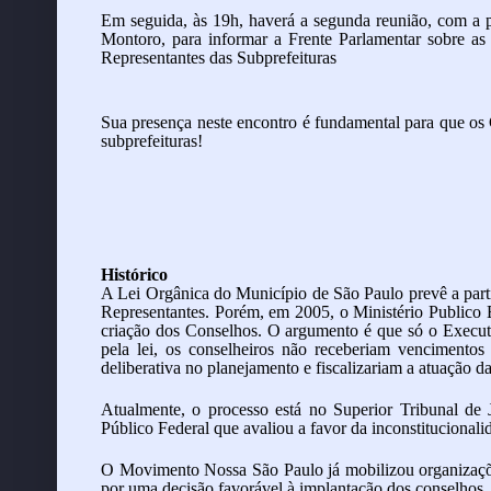
Em seguida, às 19h, haverá a segunda reunião, com a pr
Montoro, para informar a Frente Parlamentar
sobre as
Representantes das Subprefeituras
Sua presença neste encontro é fundamental para que os
subprefeituras!
Histórico
A Lei Orgânica do Município de São Paulo prevê a part
Representantes. Porém, em 2005, o Ministério Publico 
criação dos Conselhos. O argumento é que só o Executiv
pela lei, os conselheiros não receberiam vencimentos 
deliberativa no planejamento e fiscalizariam a atuação da
Atualmente, o processo está no Superior Tribunal de Ju
Público Federal que avaliou a favor da inconstitucionali
O Movimento Nossa São Paulo já mobilizou organizaçõe
por uma decisão favorável à implantação dos conselhos.