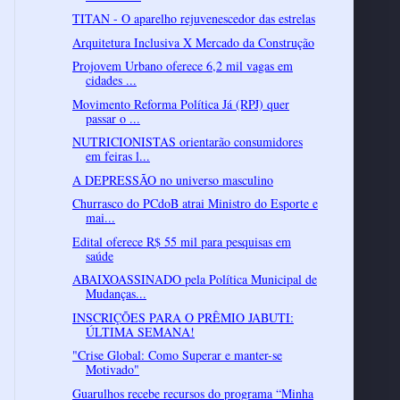
TITAN - O aparelho rejuvenescedor das estrelas
Arquitetura Inclusiva X Mercado da Construção
Projovem Urbano oferece 6,2 mil vagas em
cidades ...
Movimento Reforma Política Já (RPJ) quer
passar o ...
NUTRICIONISTAS orientarão consumidores
em feiras l...
A DEPRESSÃO no universo masculino
Churrasco do PCdoB atrai Ministro do Esporte e
mai...
Edital oferece R$ 55 mil para pesquisas em
saúde
ABAIXOASSINADO pela Política Municipal de
Mudanças...
INSCRIÇÕES PARA O PRÊMIO JABUTI:
ÚLTIMA SEMANA!
"Crise Global: Como Superar e manter-se
Motivado"
Guarulhos recebe recursos do programa “Minha