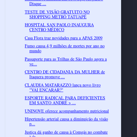
Disque ...
TESTE DE VISÃO GRATUITO NO
SHOPPING METRÔ TATUAPÉ
HOSPITAL SAN PAOLO INAUGURA
CENTRO MÉDICO
Casa Flora traz novidades para a APAS 2009
Fumo causa 4,9 milhões de mortes por ano no
mundo
Passaporte para as Trilhas de São Paulo agora a
ve...
CENTRO DE CIDADANIA DA MULHER de
Itaquera promove ...
CLAUDIA MATARAZZO lança novo livro
"VAI ENCARAR?"
ESPORTE RADICAL PARA DEFICIENTES
EM SANTO ANDRÉ > ...
UNINOVE oferece acompanhamento nutricional
Hipertensão arterial causa a diminuição da visão
p...
Justiça dá ganho de causa à Comgás no combate
à fr...