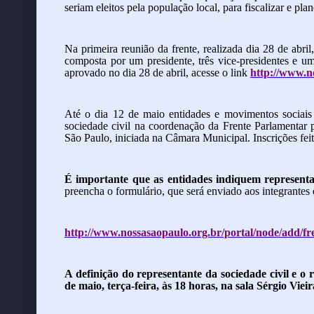
seriam eleitos pela população local, para fiscalizar e pla
Na primeira reunião da
frente,
realizada dia 28 de abri
composta por um presidente, três vice-presidentes e um
aprovado no dia 28 de abril, acesse o link
http://www.n
Até o dia 12
de maio
entidades e movimentos sociais
sociedade civil na coordenação da
Frente Parlamentar 
São Paulo, iniciada na Câmara Municipal.
Inscrições fe
É importante que as entidades indiquem representan
preencha o formulário, que será enviado aos integrantes 
http://www.nossasaopaulo.org.br/portal/node/add/f
A definição do representante da sociedade civil e o
de maio,
terça-feira,
às 18 horas, na sala Sérgio Viei