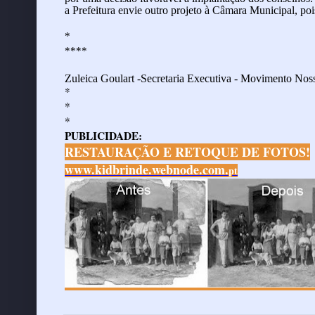
a Prefeitura envie outro projeto à Câmara Municipal, poi
*
****
Zuleica Goulart -Secretaria Executiva -
Movimento Noss
*
*
*
PUBLICIDADE:
RESTAURAÇÃO E RETOQUE DE FOTOS!
www.kidbrinde.webnode.com.
pt