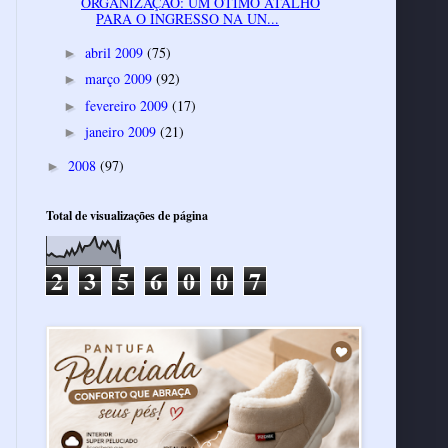
ORGANIZAÇÃO: UM ÓTIMO ATALHO
PARA O INGRESSO NA UN...
abril 2009
(75)
►
março 2009
(92)
►
fevereiro 2009
(17)
►
janeiro 2009
(21)
►
2008
(97)
►
Total de visualizações de página
2
3
5
6
0
0
7