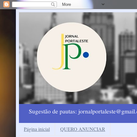
Sugestão de pautas: jornalportaleste@gmai
Página inicial
QUERO ANUNCIAR