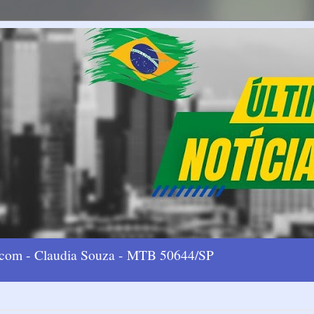
l.com - Claudia Souza - MTB 50644/SP