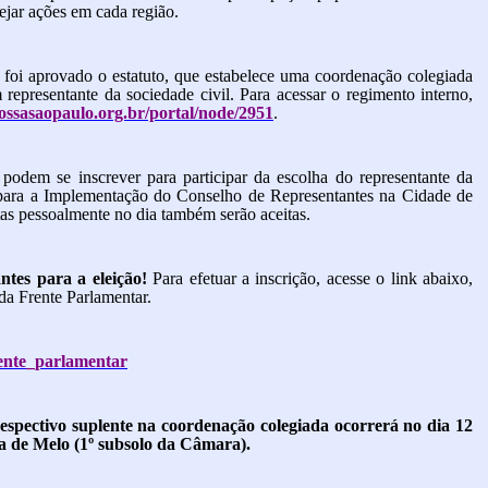
nejar ações em cada região.
l, foi aprovado o estatuto, que estabelece uma coordenação colegiada
 representante da sociedade civil.
Para acessar o regimento interno,
ossasaopaulo.org.br/portal/node/2951
.
 podem se inscrever para participar da escolha do representante da
para
a
I
mplementação do Conselho de Representantes na Cidade de
itas pessoalmente no dia também serão aceitas.
tes para a eleição!
Para efetuar a inscrição, acesse o link abaixo,
da Frente Parlamentar.
rente_parlamentar
 respectivo suplente na coordenação colegiada ocorrerá no dia 12
ra de Melo (1º subsolo da Câmara).