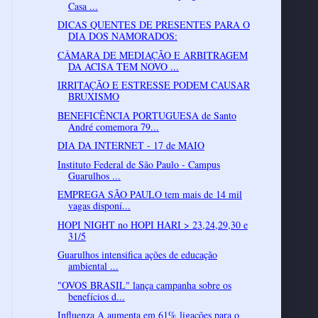
Casa ...
DICAS QUENTES DE PRESENTES PARA O
DIA DOS NAMORADOS:
CÂMARA DE MEDIAÇÃO E ARBITRAGEM
DA ACISA TEM NOVO ...
IRRITAÇÃO E ESTRESSE PODEM CAUSAR
BRUXISMO
BENEFICÊNCIA PORTUGUESA de Santo
André comemora 79...
DIA DA INTERNET - 17 de MAIO
Instituto Federal de São Paulo - Campus
Guarulhos ...
EMPREGA SÃO PAULO tem mais de 14 mil
vagas disponí...
HOPI NIGHT no HOPI HARI > 23,24,29,30 e
31/5
Guarulhos intensifica ações de educação
ambiental ...
"OVOS BRASIL" lança campanha sobre os
benefícios d...
Influenza A aumenta em 61% ligações para o