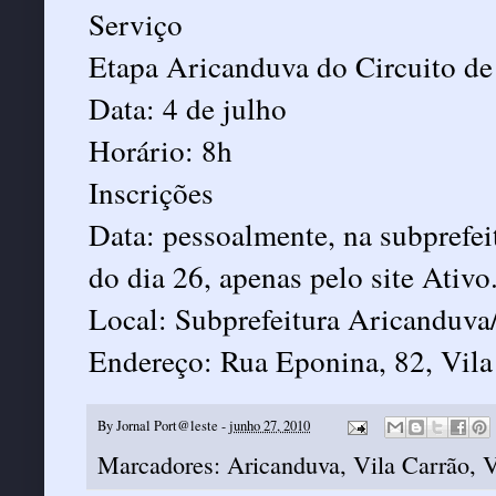
Serviço
Etapa Aricanduva do Circuito de
Data: 4 de julho
Horário: 8h
Inscrições
Data: pessoalmente, na subprefeit
do dia 26, apenas pelo site Ativ
Local: Subprefeitura Aricanduv
Endereço: Rua Eponina, 82, Vila
By
Jornal Port@leste
-
junho 27, 2010
Marcadores:
Aricanduva
,
Vila Carrão
,
V