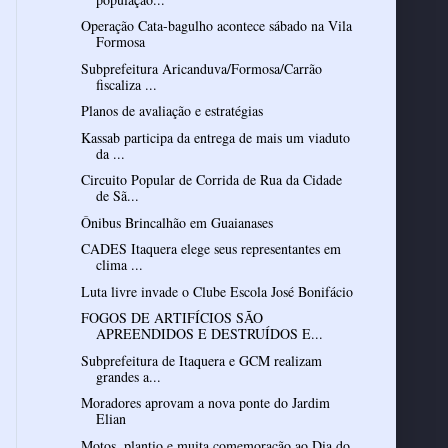
Operação Cata-bagulho acontece sábado na Vila
Formosa
Subprefeitura Aricanduva/Formosa/Carrão
fiscaliza ...
Planos de avaliação e estratégias
Kassab participa da entrega de mais um viaduto
da ...
Circuito Popular de Corrida de Rua da Cidade
de Sã...
Ônibus Brincalhão em Guaianases
CADES Itaquera elege seus representantes em
clima ...
Luta livre invade o Clube Escola José Bonifácio
FOGOS DE ARTIFÍCIOS SÃO
APREENDIDOS E DESTRUÍDOS E...
Subprefeitura de Itaquera e GCM realizam
grandes a...
Moradores aprovam a nova ponte do Jardim
Elian
Motos, plantio e muita comemoração ao Dia do