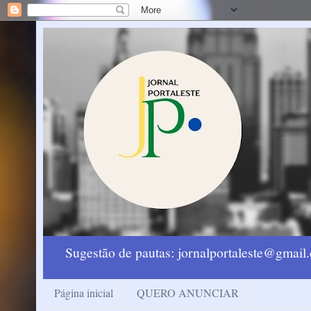
Sugestão de pautas: jornalportaleste@gmai
Página inicial
QUERO ANUNCIAR