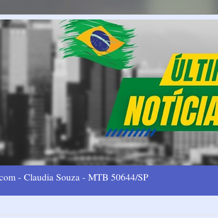
l.com - Claudia Souza - MTB 50644/SP