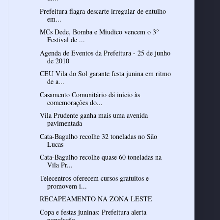
Prefeitura flagra descarte irregular de entulho
em...
MCs Dede, Bomba e Miudico vencem o 3°
Festival de ...
Agenda de Eventos da Prefeitura - 25 de junho
de 2010
CEU Vila do Sol garante festa junina em ritmo
de a...
Casamento Comunitário dá início às
comemorações do...
Vila Prudente ganha mais uma avenida
pavimentada
Cata-Bagulho recolhe 32 toneladas no São
Lucas
Cata-Bagulho recolhe quase 60 toneladas na
Vila Pr...
Telecentros oferecem cursos gratuitos e
promovem i...
RECAPEAMENTO NA ZONA LESTE
Copa e festas juninas: Prefeitura alerta
população...