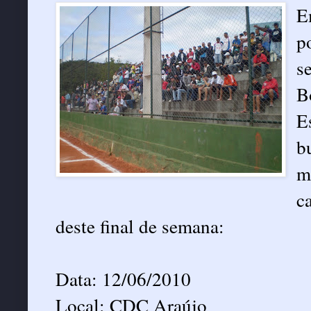
E
p
s
B
E
b
m
c
deste final de semana:
Data: 12/06/2010
Local: CDC Araújo