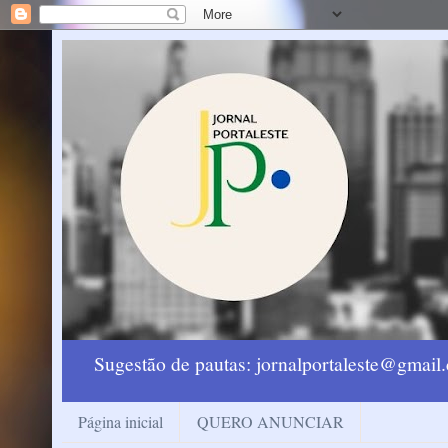
Sugestão de pautas: jornalportaleste@gmai
Página inicial
QUERO ANUNCIAR