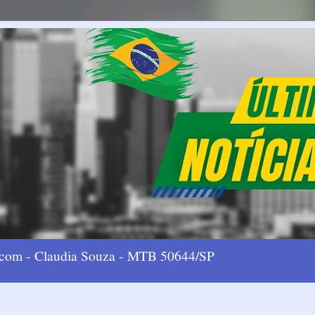
l.com - Claudia Souza - MTB 50644/SP