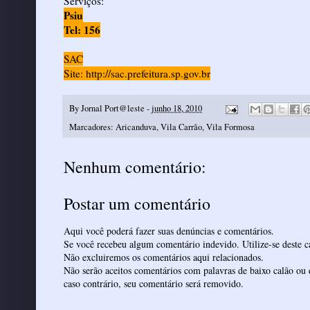
Serviços:
Psiu
Tel: 156
SAC
Site: http://sac.prefeitura.sp.gov.br
By
Jornal Port@leste
-
junho 18, 2010
Marcadores:
Aricanduva
,
Vila Carrão
,
Vila Formosa
Nenhum comentário:
Postar um comentário
Aqui você poderá fazer suas denúncias e comentários.
Se você recebeu algum comentário indevido. Utilize-se deste ca
Não excluiremos os comentários aqui relacionados.
Não serão aceitos comentários com palavras de baixo calão ou 
caso contrário, seu comentário será removido.