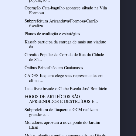
Operação Cata-bagulho acontece sábado na Vila
Formosa
Subprefeitura Aricanduva/Formosa/Carrão
fiscaliza ...
Planos de avaliação e estratégias
Kassab participa da entrega de mais um viaduto
da ...
Circuito Popular de Corrida de Rua da Cidade
de Sã...
Ônibus Brincalhão em Guaianases
CADES Itaquera elege seus representantes em
clima ...
Luta livre invade o Clube Escola José Bonifácio
FOGOS DE ARTIFÍCIOS SÃO
APREENDIDOS E DESTRUÍDOS E...
Subprefeitura de Itaquera e GCM realizam
grandes a...
Moradores aprovam a nova ponte do Jardim
Elian
Motos, plantio e muita comemoração ao Dia do