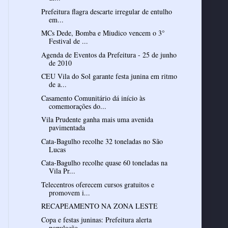
Prefeitura flagra descarte irregular de entulho
em...
MCs Dede, Bomba e Miudico vencem o 3°
Festival de ...
Agenda de Eventos da Prefeitura - 25 de junho
de 2010
CEU Vila do Sol garante festa junina em ritmo
de a...
Casamento Comunitário dá início às
comemorações do...
Vila Prudente ganha mais uma avenida
pavimentada
Cata-Bagulho recolhe 32 toneladas no São
Lucas
Cata-Bagulho recolhe quase 60 toneladas na
Vila Pr...
Telecentros oferecem cursos gratuitos e
promovem i...
RECAPEAMENTO NA ZONA LESTE
Copa e festas juninas: Prefeitura alerta
população...