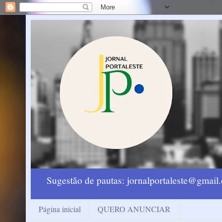
Sugestão de pautas: jornalportaleste@gmai
Página inicial
QUERO ANUNCIAR