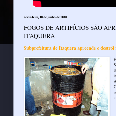
sexta-feira, 18 de junho de 2010
FOGOS DE ARTIFÍCIOS SÃO AP
ITAQUERA
Subprefeitura de Itaquera apreende e destrói f
F
S
S
i
A
C
r
a