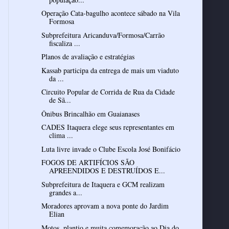
Operação Cata-bagulho acontece sábado na Vila
Formosa
Subprefeitura Aricanduva/Formosa/Carrão
fiscaliza ...
Planos de avaliação e estratégias
Kassab participa da entrega de mais um viaduto
da ...
Circuito Popular de Corrida de Rua da Cidade
de Sã...
Ônibus Brincalhão em Guaianases
CADES Itaquera elege seus representantes em
clima ...
Luta livre invade o Clube Escola José Bonifácio
FOGOS DE ARTIFÍCIOS SÃO
APREENDIDOS E DESTRUÍDOS E...
Subprefeitura de Itaquera e GCM realizam
grandes a...
Moradores aprovam a nova ponte do Jardim
Elian
Motos, plantio e muita comemoração ao Dia do