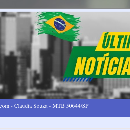
l.com - Claudia Souza - MTB 50644/SP