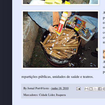
A
p
e
o
c
c
m
P
t
A
s
p
repartições públicas, unidades de saúde e teatros.
By
Jornal Port@leste
-
junho 18, 2010
Marcadores:
Cidade Líder
,
Itaquera