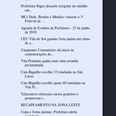
Prefeitura flagra descarte irregular de entulho
em...
MCs Dede, Bomba e Miudico vencem o 3°
Festival de ...
Agenda de Eventos da Prefeitura - 25 de junho
de 2010
CEU Vila do Sol garante festa junina em ritmo
de a...
Casamento Comunitário dá início às
comemorações do...
Vila Prudente ganha mais uma avenida
pavimentada
Cata-Bagulho recolhe 32 toneladas no São
Lucas
Cata-Bagulho recolhe quase 60 toneladas na
Vila Pr...
Telecentros oferecem cursos gratuitos e
promovem i...
RECAPEAMENTO NA ZONA LESTE
Copa e festas juninas: Prefeitura alerta
população...