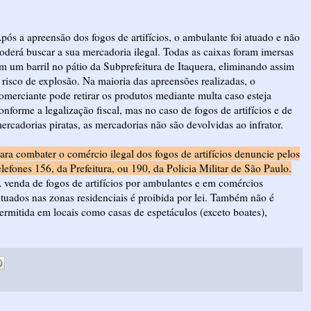
pós a apreensão dos fogos de artifícios, o ambulante foi atuado e não
oderá buscar a sua mercadoria ilegal. Todas as caixas foram imersas
m um barril no pátio da Subprefeitura de Itaquera, eliminando assim
 risco de explosão. Na maioria das apreensões realizadas, o
omerciante pode retirar os produtos mediante multa caso esteja
onforme a legalização fiscal, mas no caso de fogos de artifícios e de
ercadorias piratas, as mercadorias não são devolvidas ao infrator.
ara combater o comércio ilegal dos fogos de artifícios denuncie pelos
elefones 156, da Prefeitura, ou 190, da Policia Militar de São Paulo.
 venda de fogos de artifícios por ambulantes e em comércios
ituados nas zonas residenciais é proibida por lei. Também não é
ermitida em locais como casas de espetáculos (exceto boates),