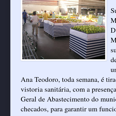
S
M
D
M
s
d
u
Ana Teodoro, toda semana, é tira
vistoria sanitária, com a presen
Geral de Abastecimento do municí
checados, para garantir um func