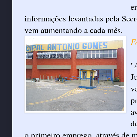
e
informações levantadas pela Secr
vem aumentando a cada mês.
F
"
J
v
p
a
d
o primeiro emprego, através de m