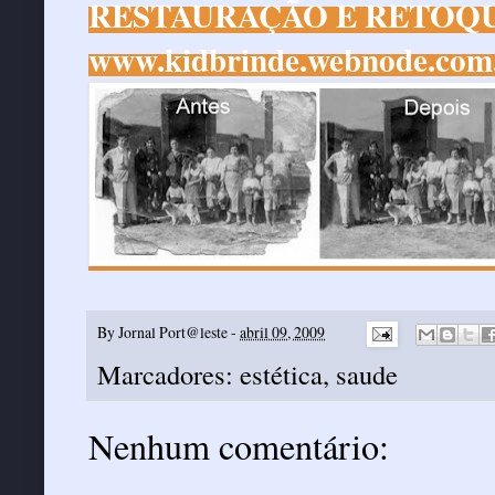
RESTAURAÇÃO E RETOQU
www.kidbrinde.webnode.com
By
Jornal Port@leste
-
abril 09, 2009
Marcadores:
estética
,
saude
Nenhum comentário: