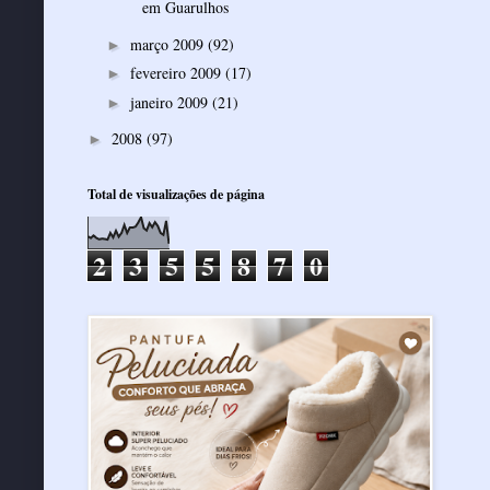
em Guarulhos
março 2009
(92)
►
fevereiro 2009
(17)
►
janeiro 2009
(21)
►
2008
(97)
►
Total de visualizações de página
2
3
5
5
8
7
0