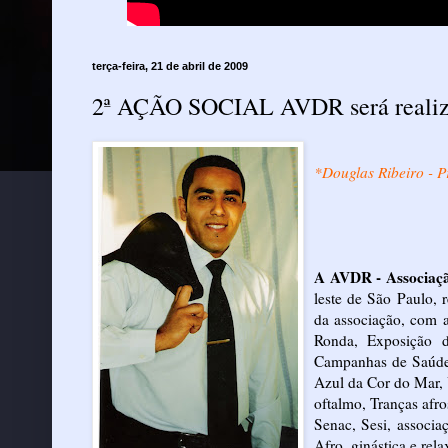
terça-feira, 21 de abril de 2009
2ª AÇÃO SOCIAL AVDR será realiza
*Douglas Ribeiro - 
A AVDR - Associaçã
leste de São Paulo,
da associação, com 
Ronda, Exposição d
Campanhas de Saúde
Azul da Cor do Mar, 
oftalmo, Tranças afr
Senac, Sesi, associa
Afro, ginástica e rel