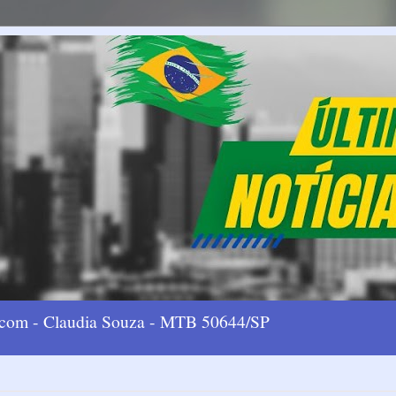
l.com - Claudia Souza - MTB 50644/SP