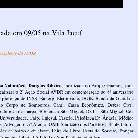
da em 09/05 na Vila Jacuí
Presidente da AVDR
o Voluntária Douglas Ribeiro
, localizada no Parque Guarani, zona
 realizará a 2ª Ação Social AVDR em comemoração ao 6º aniversário
a presença de INSS, Sabesp, Eletropaulo, IBGE, Banda da Guarda e
o Corpo de Bombeiros, Canil, Caixa Econômica, Defesa Civil,
 do mês de março, Biblioteca São Miguel, DST – São Miguel, Céu
Universidades, Unip, Unicsul, Castelo, Psicóloga Drª Ângela, Médico
os, Advogado Drº Araújo, OAB, Sindicato dos Padeiros, Elo de futuro,
ções de bairro e de classe, Feira do Livro, Festa do Sorvete, Tranças
axamento, Tribunal Arbitral de São Paulo entre outros.