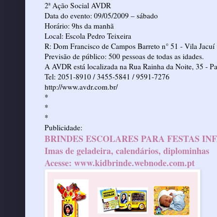
2ª Ação Social AVDR
Data do evento: 09/05/2009 – sábado
Horário: 9hs da manhã
Local: Escola Pedro Teixeira
R: Dom Francisco de Campos Barreto n° 51 - Vila Jacuí
Previsão de público: 500 pessoas de todas as idades.
A AVDR está localizada na Rua Rainha da Noite, 35 - P
Tel: 2051-8910 / 3455-5841 / 9591-7276
http://www.avdr.com.br/
*
*
*
Publicidade:
BRINDES ESCOLARES PARA FESTAS IN
Imas de geladeira, calendários, diplominhas
Acesse:
www.kidbrinde.webnode.com.pt