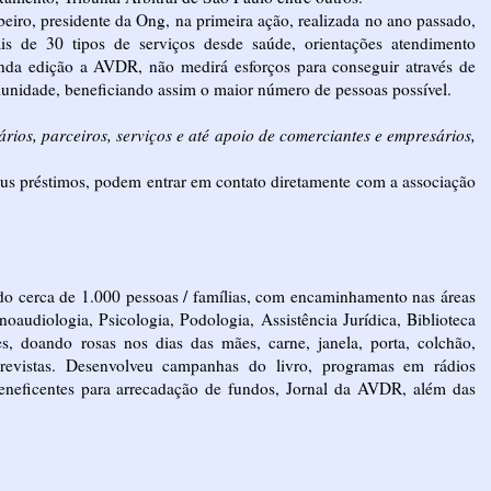
iro, presidente da Ong, na primeira ação, realizada no ano passado,
is de 30 tipos de serviços desde saúde, orientações atendimento
unda edição a AVDR, não medirá esforços para conseguir através de
unidade, beneficiando assim o maior número de pessoas possível.
rios, parceiros, serviços e até apoio de comerciantes e empresários,
eus préstimos, podem entrar em contato diretamente com a associação
do cerca de 1.000 pessoas / famílias, com encaminhamento nas áreas
noaudiologia, Psicologia, Podologia, Assistência Jurídica, Biblioteca
es, doando rosas nos dias das mães, carne, janela, porta, colchão,
 revistas. Desenvolveu campanhas do livro, programas em rádios
eneficentes para arrecadação de fundos, Jornal da AVDR, além das