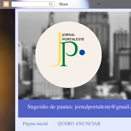
Sugestão de pautas: jornalportaleste@gmai
Página inicial
QUERO ANUNCIAR