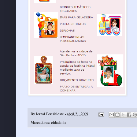
By
Jornal Port@leste
-
abril 21, 2009
Marcadores:
cidadania