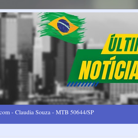
l.com - Claudia Souza - MTB 50644/SP