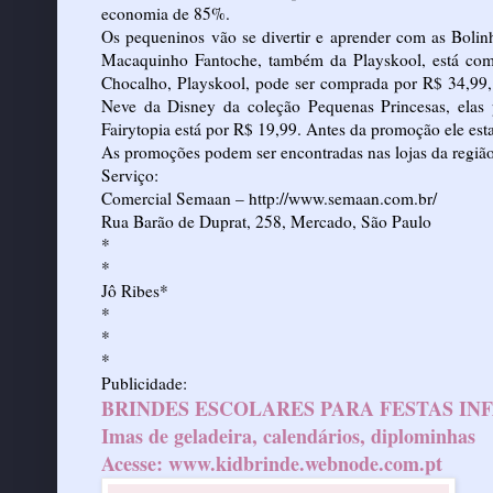
economia de 85%.
Os pequeninos vão se divertir e aprender com as Boli
Macaquinho Fantoche, também da Playskool, está co
Chocalho, Playskool, pode ser comprada por R$ 34,99,
Neve da Disney da coleção Pequenas Princesas, elas
Fairytopia está por R$ 19,99. Antes da promoção ele e
As promoções podem ser encontradas nas lojas da regiã
Serviço:
Comercial Semaan –
http://www.semaan.com.br/
Rua Barão de Duprat, 258, Mercado, São Paulo
*
*
Jô Ribes*
*
*
*
Publicidade:
BRINDES ESCOLARES PARA FESTAS IN
Imas de geladeira, calendários, diplominhas
Acesse:
www.kidbrinde.webnode.com.pt