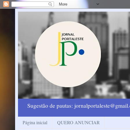
Sugestão de pautas: jornalportaleste@gmai
Página inicial
QUERO ANUNCIAR