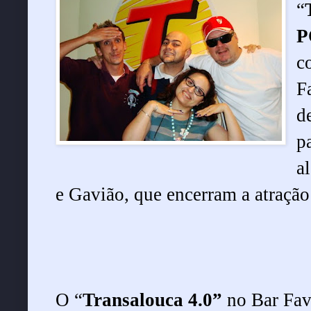
“
P
c
F
d
p
a
e Gavião, que encerram a atraçã
O “
Transalouca 4.0”
no Bar Fave