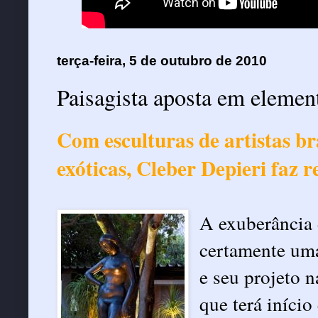
terça-feira, 5 de outubro de 2010
Paisagista aposta em elemen
Com esculturas de artistas br
exóticas, Cleber Depieri faz re
A exuberância d
certamente uma
e seu projeto 
que terá iníci