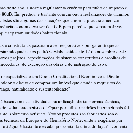
io deste ano, a norma regulamenta critérios para ruído de impacto e
e 80dB. Em prédios, é bastante comum ouvir reclamações de vizinhos
a. Estas são algumas das situações que a norma procura amenizar
 redução sonora deva ser de 40dB para paredes que separam áreas
 que separam unidades habitacionais.
as e construtoras passaram a ser responsáveis por garantir que as
star adequadas aos padrões estabelecidos até 12 de novembro deste
novos projetos, especificações de sistemas construtivos e escolhas de
rnecedores, de execução das obras e de instrução de uso e
or especializado em Direito Constitucional Econômico e Direito
midor o direito de comprar um imóvel que atenda a requisitos de
rança, habitalidade e sustentabilidade”.
á baseavam suas atividades na aplicação destas normas técnicas,
e isolamento acústico. “Optar por utilizar padrões internacionais foi
as de isolamento acústico. Nossos produtos são fabricados sob o
s técnicas da Europa e do Hemisfério Norte, onde a exigência por
 e à água é bastante elevada, por conta do clima do lugar”, comenta