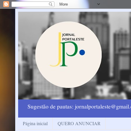
Sugestão de pautas: jornalportaleste@gmai
Página inicial
QUERO ANUNCIAR