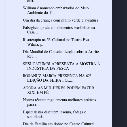
carr...
William é nomeado embaixador do Meio
Ambiente do T...
Um dia da criança com muito verde e aventura
Paisagista aposta em elementos brasileiros na
Casa...
Risoterapia na 5ª. Cultural no Teatro Eva
Wilma, p...
Dia Mundial de Conscientização sobre a Artrite
Reu...
SESI CATUMBI APRESENTA A MOSTRA A
INDÚSTRIA DA PESCA
ROSANI´Z MARCA PRESENÇA NA 62ª
EDIÇÃO DA FEIRA FOL...
AGORA AS MULHERES PODEM FAZER
XIXI EM PÉ
Norma técnica regulamenta melhores práticas
para r...
Especialistas discutem insônia, fadiga e
sonolênci...
Dia da Família em dobro no Centro Cultural