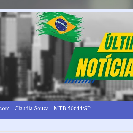
l.com - Claudia Souza - MTB 50644/SP