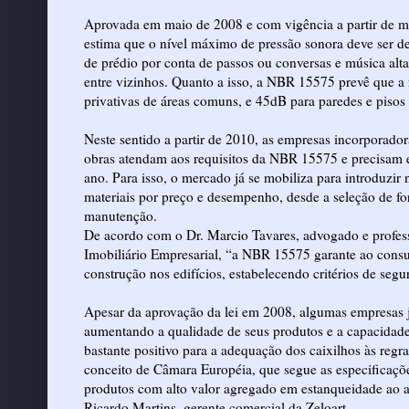
Aprovada em maio de 2008 e com vigência a partir de ma
estima que o nível máximo de pressão sonora deve ser d
de prédio por conta de passos ou conversas e música alt
entre vizinhos. Quanto a isso, a NBR 15575 prevê que a
privativas de áreas comuns, e 45dB para paredes e pisos
Neste sentido a partir de 2010, as empresas incorporador
obras atendam aos requisitos da NBR 15575 e precisam e
ano. Para isso, o mercado já se mobiliza para introduzir 
materiais por preço e desempenho, desde a seleção de fo
manutenção.
De acordo com o Dr. Marcio Tavares, advogado e profess
Imobiliário Empresarial, “a NBR 15575 garante ao consu
construção nos edifícios, estabelecendo critérios de segu
Apesar da aprovação da lei em 2008, algumas empresas j
aumentando a qualidade de seus produtos e a capacidade d
bastante positivo para a adequação dos caixilhos às regr
conceito de Câmara Européia, que segue as especificaçõe
produtos com alto valor agregado em estanqueidade ao ar
Ricardo Martins, gerente comercial da Zeloart.