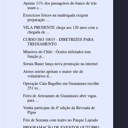
Apenas 11% dos passageiros do banco de trás
usam c...
Exercícios físicos na madrugada exigem
preparação ...
VILA PRUDENTE chega aos 120 anos com a
chegada de ...
CURSO ISO 10015 - DIRETRIZES PARA
TREINAMENTO
Mineiros do Chile : Óculos utilizados tem
função p...
Soraia Bauer lança nova promoção na internet
Atores mirins apóiam o maior site de
voluntários d...
Operação Cata-Bagulho em Guaianases recolhe
251 to...
Feira de Artesanato de Guaianases abre vagas
para ...
Venha participar da 4ª edição da Revoada de
Pipas
Fim de Semana com teatro no Parque Lajeado
PROGRAMAÇÃO DE EVENTOS OUTUBRO