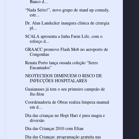
Banco d...
“Nada Sério!”, novo grupo de stand up comedy,
estr...
Dr. Alan Landecker inaugura clínica de cirurgia
pl...
SCALA apresenta a linha Farm Life, com o
reforço d...
GRAACC promove Flash Mob no aeroporto de
Congonhas
Renata Porto lança ousada coleção “Seres
Encantados”
NEOTECIDOS DIMINUEM O RISCO DE
INFECÇÕES HOSPITALARES
Guaianases já tem o seu primeiro campeão de
Jiu-Jitsu
Coordenadoria de Obras realiza limpeza manual
em d...
Dia das crianças no Hopi Hari é pura magia e
diversão
Dia das Crianças 2010 com Elian
Dia das Crianças: programação gratuita nas