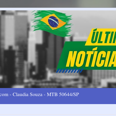
l.com - Claudia Souza - MTB 50644/SP