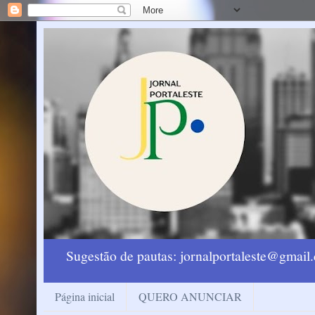
Sugestão de pautas: jornalportaleste@gmai
Página inicial
QUERO ANUNCIAR