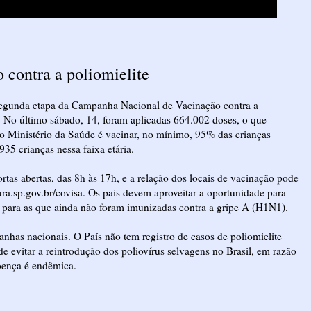
 contra a poliomielite
segunda etapa da Campanha Nacional de Vacinação contra a
20. No último sábado, 14, foram aplicadas 664.002 doses, o que
lo Ministério da Saúde é vacinar, no mínimo, 95% das crianças
35 crianças nessa faixa etária.
as abertas, das 8h às 17h, e a relação dos locais de vacinação pode
ura.sp.gov.br/covisa. Os pais devem aproveitar a oportunidade para
mo para as que ainda não foram imunizadas contra a gripe A (H1N1).
nhas nacionais. O País não tem registro de casos de poliomielite
de evitar a reintrodução dos poliovírus selvagens no Brasil, em razão
oença é endêmica.