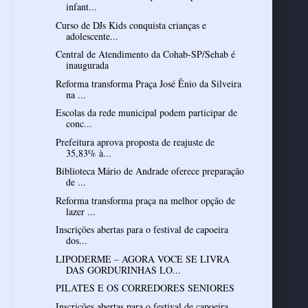
infant...
Curso de DJs Kids conquista crianças e
adolescente...
Central de Atendimento da Cohab-SP/Sehab é
inaugurada
Reforma transforma Praça José Ênio da Silveira
na ...
Escolas da rede municipal podem participar de
conc...
Prefeitura aprova proposta de reajuste de
35,83% à...
Biblioteca Mário de Andrade oferece preparação
de ...
Reforma transforma praça na melhor opção de
lazer ...
Inscrições abertas para o festival de capoeira
dos...
LIPODERME – AGORA VOCE SE LIVRA
DAS GORDURINHAS LO...
PILATES E OS CORREDORES SENIORES
Inscrições abertas para o festival de capoeira